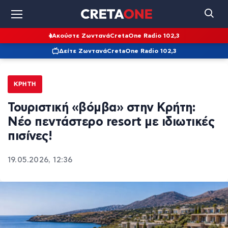
Ακούστε Ζωντανά
CretaOne Radio 102,3
Δείτε Ζωντανά
CretaOne Radio 102,3
ΚΡΉΤΗ
Τουριστική «βόμβα» στην Κρήτη:
Νέο πεντάστερο resort με ιδιωτικές
πισίνες!
19.05.2026, 12:36