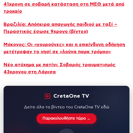
41χρονη σε σοβαρή κατάσταση στη ΜΕΘ μετά από
τροχαίο
Βραζιλία: Απόπειρα απαγωγής παιδιού με ταξί –
Περαστικός έσωσε 9χρονο (βίντεο)
Μύκονος: Οι «γουρούνες» και η επικίνδυνη οδήγηση
μετέτρεψαν το νησί σε «λούνα παρκ τρόμου»
Νέο ατύχημα με πατίνι: Σοβαρός τραυματισμός
43χρονου στη Λάρισα
CretaOne TV
Δείτε όλα τα βίντεο του CretaOne TV εδώ
Παρακολουθήστε τώρα →