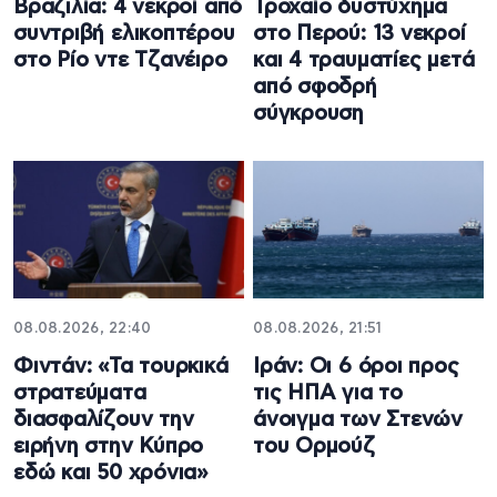
Βραζιλία: 4 νεκροί από
Τροχαίο δυστύχημα
συντριβή ελικοπτέρου
στο Περού: 13 νεκροί
στο Ρίο ντε Τζανέιρο
και 4 τραυματίες μετά
από σφοδρή
σύγκρουση
08.08.2026, 22:40
08.08.2026, 21:51
Φιντάν: «Τα τουρκικά
Ιράν: Οι 6 όροι προς
στρατεύματα
τις ΗΠΑ για το
διασφαλίζουν την
άνοιγμα των Στενών
ειρήνη στην Κύπρο
του Ορμούζ
εδώ και 50 χρόνια»