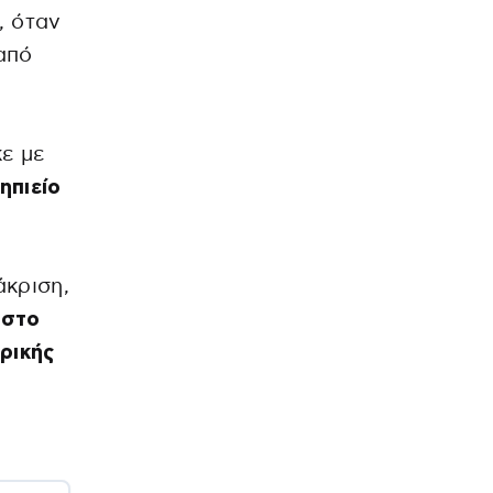
, όταν
από
ε με
ηπιείο
άκριση,
 στο
ρικής