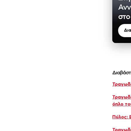
Ανν
στο
Δι
Διαβάστ
Τραγωδί
Τραγωδί
όπλο το
Πύλος: 
Τραγωδί