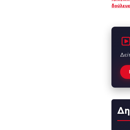
δούλευ
Δεί
Δη