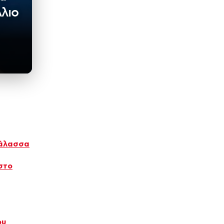
λιο
θάλασσα
στο
ου