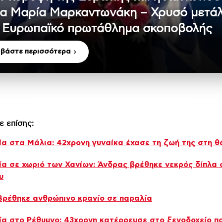
α Μαρία Μαρκαντωνάκη – Χρυσό μετάλ
 Ευρωπαϊκό πρωτάθλημα σκοποβολής
αβάστε περισσότερα
ε επίσης:
α στα Μάλια: 42χρονη γυναίκα έχασε τη ζωή της στη 
α σε χωριό των Χανίων: Άνδρας βρέθηκε νεκρός δίπλα 
υ
Βρέθηκε ανθρώπινο κρανίο σε παραλία
α στο Ρέθυμνο: 43χρονη κατέρρευσε στο ξενοδοχείο π