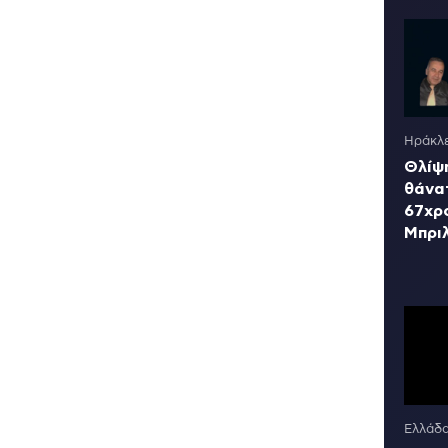
Ηράκλε
Θλίψη
θάνα
67χρ
Μπρι
Ελλάδ