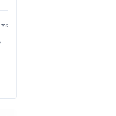
 της
ο