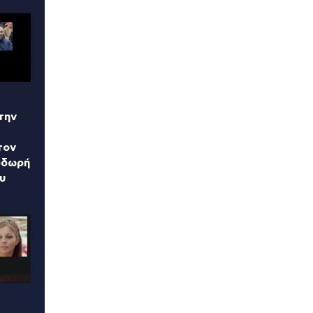
την
τον
οδωρή
υ