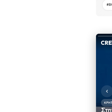
#Β
ΚΡΉ
Στη