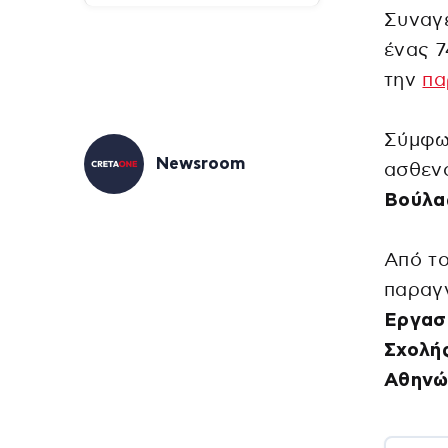
Συναγε
ένας 7
την
πα
Σύμφω
Newsroom
ασθεν
Βούλας
Από το
παραγ
Εργαστ
Σχολής
Αθηνώ