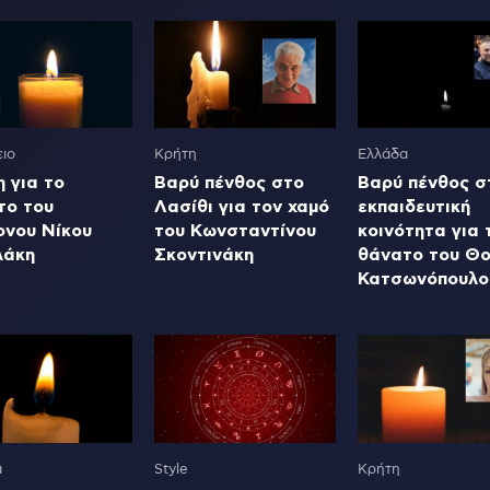
ιο
Κρήτη
Ελλάδα
 για το
Βαρύ πένθος στο
Βαρύ πένθος σ
το του
Λασίθι για τον χαμό
εκπαιδευτική
ονου Νίκου
του Κωνσταντίνου
κοινότητα για 
λάκη
Σκοντινάκη
θάνατο του Θ
Κατσωνόπουλο
α
Style
Κρήτη