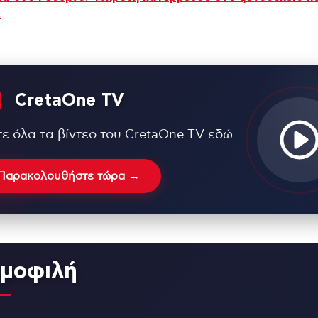
ε
CretaOne TV
τε όλα τα βίντεο του CretaOne TV εδώ
Παρακολουθήστε τώρα →
μοφιλή