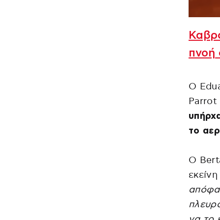
Καβρό
πνοή
Ο Edua
Parrot
υπήρχα
το αε
Ο Bert
εκείνη
απόφα
πλευρό
να το 