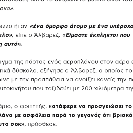
οκο».
azzo ήταν
«ένα όμορφο άτομο με ένα υπέροχ
ελο»
, είπε ο Άλβαρεζ. «
Είμαστε έκπληκτοι που
η αυτό».
ιγμα της πόρτας ενός αεροπλάνου στον αέρα ε
τικά δύσκολο, εξήγησε ο Άλβαρεζ, ο οποίος το
ινε με την προσπάθεια να ανοίξει κανείς την 
υτοκινήτου που ταξιδεύει με 200 χιλιόμετρα τη
ριο, ο φοιτητής, κ
ατάφερε να προσγειώσει το
άνο με ασφάλεια παρά το γεγονός ότι βρισκό
υτο σοκ»,
πρόσθεσε.