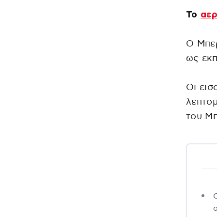
Το
αε
Ο Μπερ
ως εκπ
Οι εισ
λεπτομ
του Μ