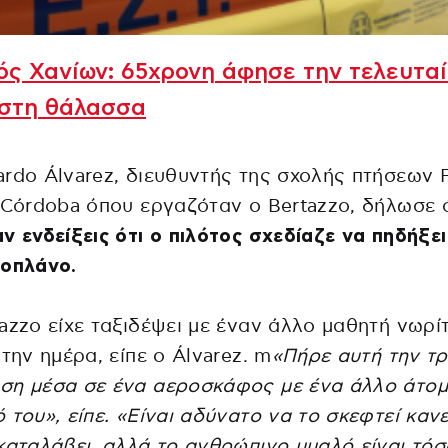
ς Χανίων: 65χρονη άφησε την τελευταί
 στη θάλασσα
rdo Álvarez, διευθυντής της σχολής πτήσεων F
 Córdoba όπου εργαζόταν ο Bertazzo, δήλωσε ό
ν ενδείξεις ότι ο πιλότος σχεδίαζε να πηδήξε
ροπλάνο.
azzo είχε ταξιδέψει με έναν άλλο μαθητή νωρί
 την ημέρα, είπε ο Álvarez. m
«Πήρε αυτή την τρ
ση μέσα σε ένα αεροσκάφος με ένα άλλο άτομ
 του», είπε. «Είναι αδύνατο να το σκεφτεί κανε
καταλάβει, αλλά το ανθρώπινο μυαλό είναι τόσ