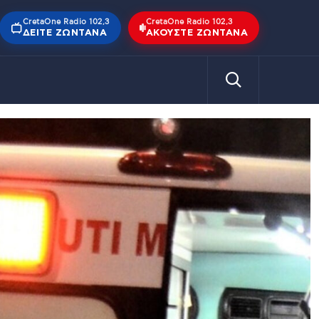
CretaOne Radio 102,3
CretaOne Radio 102,3
ΔΕΊΤΕ ΖΩΝΤΑΝΆ
ΑΚΟΎΣΤΕ ΖΩΝΤΑΝΆ