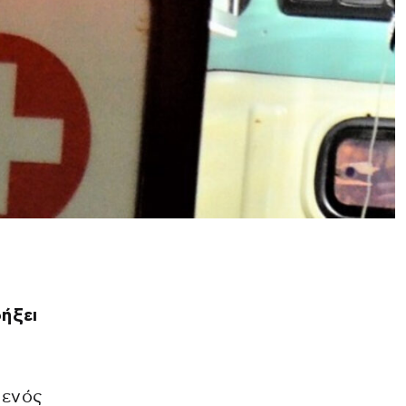
δήξει
 ενός