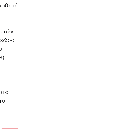
μαθητή
 ετών,
 χώρα
υ
8).
όρτα
το