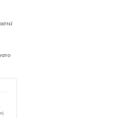
αστεί
νατο
ο
τή