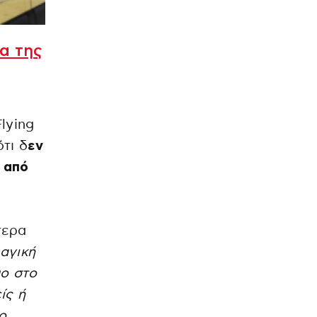
α της
lying
τι δ
εν
ι από
τερα
αγική
ο στο
ίς ή
ο