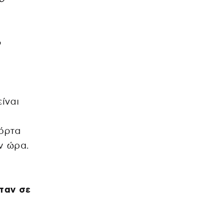
ο
ίναι
πόρτα
ν ώρα.
ταν σε