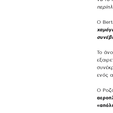
περίπλ
Ο Bert
χαμόγ
συνέβ
Το άνο
εξαιρε
συνέκρ
ενός α
Ο Ροζά
αεροπλ
«απόλ