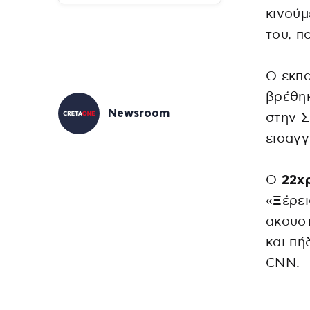
κινού
του, π
Ο εκπα
βρέθη
Newsroom
στην Σ
εισαγγ
Ο
22χ
«Ξέρει
ακουστ
και πή
CNN.