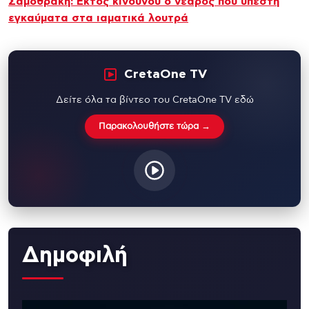
Σαμοθράκη: Εκτός κινδύνου ο νεαρός που υπέστη
εγκαύματα στα ιαματικά λουτρά
CretaOne TV
Δείτε όλα τα βίντεο του CretaOne TV εδώ
Παρακολουθήστε τώρα →
Δημοφιλή