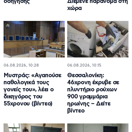
οδήγησης
Διέμενε παράνομα στη
χώρα
06.08.2026, 10:28
06.08.2026, 10:15
Μυστράς: «Αγαπούσε
Θεσσαλονίκη:
παθολογικά τους
46χρονη έκρυβε σε
γονείς του», λέει ο
πλυντήριο ρούχων
δικηγόρος του
900 γραμμάρια
55χρονου (βίντεο)
ηρωίνης – Δείτε
βίντεο