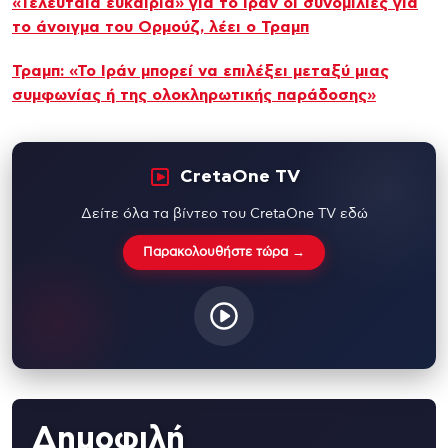
«Τελευταία ευκαιρία» για το Ιράν οι συνομιλίες για
το άνοιγμα του Ορμούζ, λέει ο Τραμπ
Τραμπ: «Το Ιράν μπορεί να επιλέξει μεταξύ μιας
συμφωνίας ή της ολοκληρωτικής παράδοσης»
CretaOne TV
Δείτε όλα τα βίντεο του CretaOne TV εδώ
Παρακολουθήστε τώρα →
Δημοφιλή