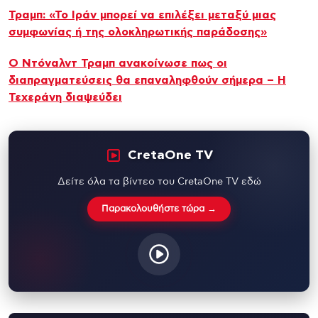
Τραμπ: «Το Ιράν μπορεί να επιλέξει μεταξύ μιας
συμφωνίας ή της ολοκληρωτικής παράδοσης»
Ο Ντόναλντ Τραμπ ανακοίνωσε πως οι
διαπραγματεύσεις θα επαναληφθούν σήμερα – Η
Τεχεράνη διαψεύδει
CretaOne TV
Δείτε όλα τα βίντεο του CretaOne TV εδώ
Παρακολουθήστε τώρα →