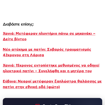
Διαβάστε επίσης:
Χανιά: Μετέφεραν πλυντήριο πάνω σε μηχανάκι –
Δείτε βίντεο
Νέο ατύχημα με πατίνι: Σοβαρός τραυματισμός
43χρονου στη Λάρισα
Χανιά: 15χρονος εντοπίστηκε μεθυσμένος να οδηγεί
ηλεκτρικό πατίνι – Συνελήφθη και η μητέρα του
Εύβοια: Νεαροί μετέφεραν ξαπλώστρα θαλάσσης με
πατίνι στην εθνική οδό (φώτο)