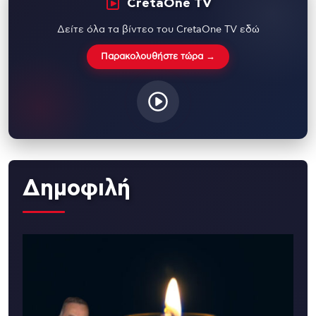
CretaOne TV
Δείτε όλα τα βίντεο του CretaOne TV εδώ
Παρακολουθήστε τώρα →
Δημοφιλή