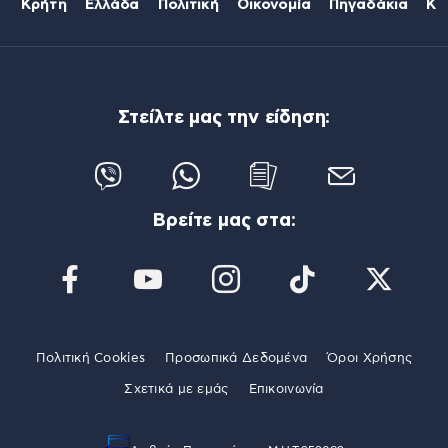
Κρήτη
Ελλάδα
Πολιτική
Οικονομία
Πηγαδάκια
Κό
Στείλτε μας την είδηση:
Βρείτε μας στα:
Πολιτική Cookies
Προσωπικά Δεδομένα
Όροι Χρήσης
Σχετικά με εμάς
Επικοινωνία