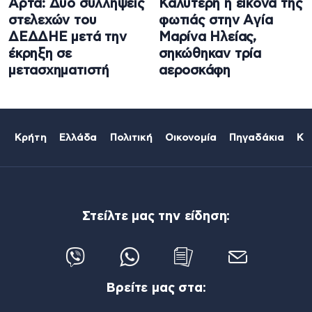
Άρτα: Δύο συλλήψεις
Καλύτερη η εικόνα της
στελεχών του
φωτιάς στην Aγία
ΔΕΔΔΗΕ μετά την
Μαρίνα Ηλείας,
έκρηξη σε
σηκώθηκαν τρία
μετασχηματιστή
αεροσκάφη
Κρήτη
Ελλάδα
Πολιτική
Οικονομία
Πηγαδάκια
Κό
Στείλτε μας την είδηση:
Βρείτε μας στα: