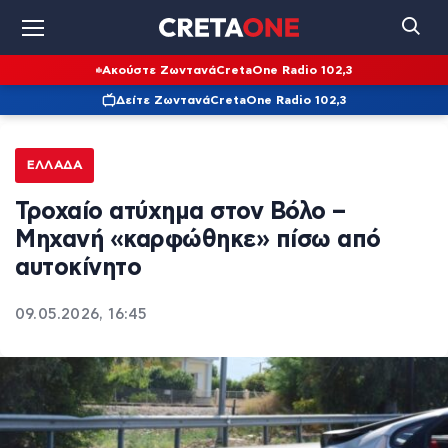
Ακούστε Ζωντανά
CretaOne Radio 102,3
Δείτε Ζωντανά
CretaOne Radio 102,3
ΕΛΛΆΔΑ
Τροχαίο ατύχημα στον Βόλο –
Μηχανή «καρφώθηκε» πίσω από
αυτοκίνητο
09.05.2026, 16:45