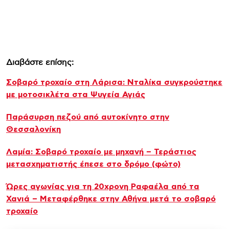
Διαβάστε επίσης:
Σοβαρό τροχαίο στη Λάρισα: Νταλίκα συγκρούστηκε
με μοτοσικλέτα στα Ψυγεία Αγιάς
Παράσυρση πεζού από αυτοκίνητο στην
Θεσσαλονίκη
Λαμία: Σοβαρό τροχαίο με μηχανή – Τεράστιoς
μετασχηματιστής έπεσε στο δρόμο (φώτο)
Ώρες αγωνίας για τη 20χρονη Ραφαέλα από τα
Χανιά – Μεταφέρθηκε στην Αθήνα μετά το σοβαρό
τροχαίο