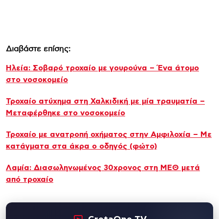
Διαβάστε επίσης:
Ηλεία: Σοβαρό τροχαίο με γουρούνα – Ένα άτομο
στο νοσοκομείο
Τροχαίο ατύχημα στη Χαλκιδική με μία τραυματία –
Μεταφέρθηκε στο νοσοκομείο
Τροχαίο με ανατροπή οχήματος στην Αμφιλοχία – Με
κατάγματα στα άκρα ο οδηγός (φώτο)
Λαμία: Διασωληνωμένος 30χρονος στη ΜΕΘ μετά
από τροχαίο