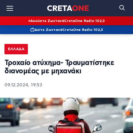
Ακούστε Ζωντανά
CretaOne Radio 102,3
Δείτε Ζωντανά
CretaOne Radio 102,3
ΕΛΛΆΔΑ
Τροχαίο ατύχημα- Τραυματίστηκε
διανομέας με μηχανάκι
09.12.2024, 19:53