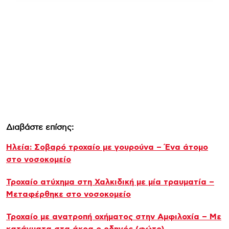
Διαβάστε επίσης:
Ηλεία: Σοβαρό τροχαίο με γουρούνα – Ένα άτομο
στο νοσοκομείο
Τροχαίο ατύχημα στη Χαλκιδική με μία τραυματία –
Μεταφέρθηκε στο νοσοκομείο
Τροχαίο με ανατροπή οχήματος στην Αμφιλοχία – Με