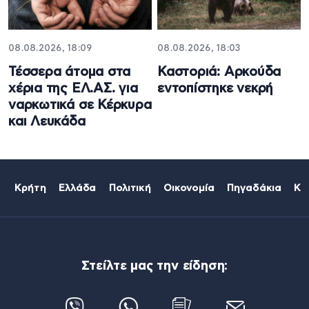
08.08.2026, 18:09
08.08.2026, 18:03
Τέσσερα άτομα στα
Καστοριά: Αρκούδα
χέρια της ΕΛ.ΑΣ. για
εντοπίστηκε νεκρή
ναρκωτικά σε Κέρκυρα
και Λευκάδα
Κρήτη
Ελλάδα
Πολιτική
Οικονομία
Πηγαδάκια
Κό
Στείλτε μας την είδηση: