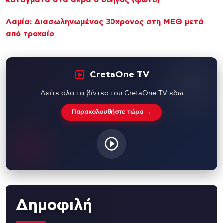
κατάγματα στα άκρα ο οδηγός (φώτο)
Λαμία: Διασωληνωμένος 30χρονος στη ΜΕΘ μετά
από τροχαίο
CretaOne TV
Δείτε όλα τα βίντεο του CretaOne TV εδώ
Παρακολουθήστε τώρα →
Δημοφιλή