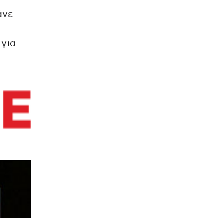
άνε
 για