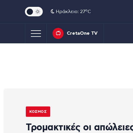
o
Ηράκλειο: 27
C
CretaOne TV
ΚΌΣΜΟΣ
Τρομακτικές οι απώλειε