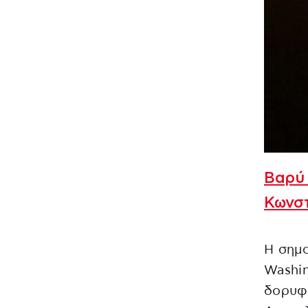
Βαρύ 
Κωνστ
Η σημ
Washin
δορυφ