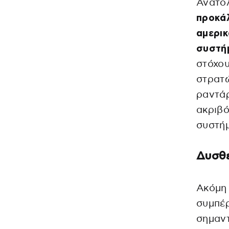
Ανατο
προκά
αμερικ
συστήμ
στόχο
στρατώ
ραντάρ
ακριβό
συστή
Δυσθε
Ακόμη 
συμπέ
σημαντ