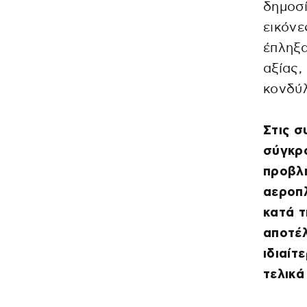
δημοσί
εικόνε
έπληξα
αξίας,
κονδύλ
Στις σ
σύγκρο
προβλή
αεροπ
κατά 
αποτέλ
ιδιαίτ
τελικά