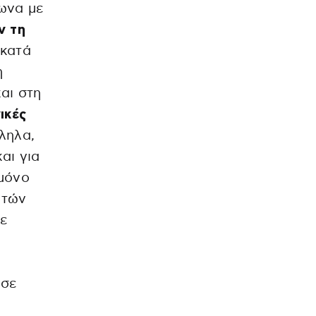
ωνα με
ν τη
κατά
η
αι στη
ικές
ληλα,
αι για
 μόνο
υτών
ε
 σε