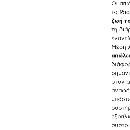
Οι απώ
τα ίδια
ζωή το
τη διά
εναντί
Μέση 
απώλει
διάφορ
σημαντ
στον α
αναφέρ
υπόστ
συστήμ
εξοπλι
συστοι