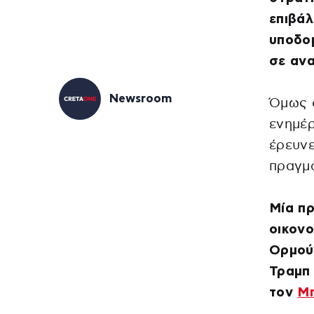
επιβάλ
υποδομ
σε αν
Newsroom
Όμως ό
ενημέρ
έρευνε
πραγμα
Μία πρ
οικονο
Ορμούζ
Τραμπ
τον
Μπ