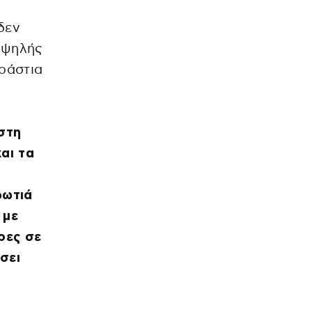
 δεν
υψηλής
εράστια
 στη
αι τα
φωτιά
 με
ρες σε
σει