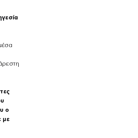
ηγεσία
μέσα
σάρεστη
τες
ου
υ ο
 με