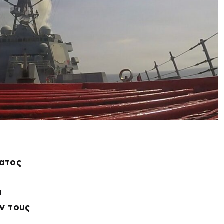
ματος
α
ν τους