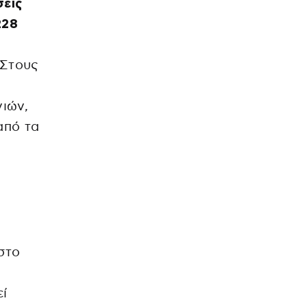
σεις
228
 Στους
ιών,
από τα
στο
εί