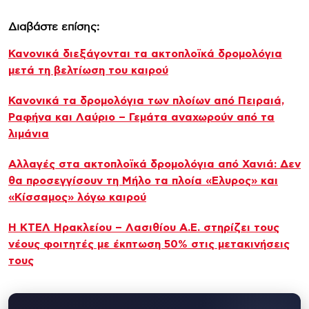
Διαβάστε επίσης:
Κανονικά διεξάγονται τα ακτοπλοϊκά δρομολόγια
μετά τη βελτίωση του καιρού
Κανονικά τα δρομολόγια των πλοίων από Πειραιά,
Ραφήνα και Λαύριο – Γεμάτα αναχωρούν από τα
λιμάνια
Αλλαγές στα ακτοπλοϊκά δρομολόγια από Χανιά: Δεν
θα προσεγγίσουν τη Μήλο τα πλοία «Ελυρος» και
«Κίσσαμος» λόγω καιρού
Η ΚΤΕΛ Ηρακλείου – Λασιθίου Α.Ε. στηρίζει τους
νέους φοιτητές με έκπτωση 50% στις μετακινήσεις
τους