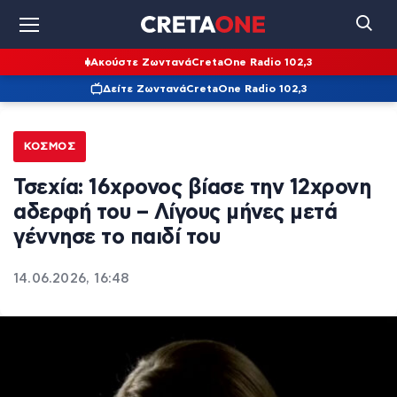
Ακούστε Ζωντανά
CretaOne Radio 102,3
Δείτε Ζωντανά
CretaOne Radio 102,3
ΚΌΣΜΟΣ
Τσεχία: 16χρονος βίασε την 12χρονη
αδερφή του – Λίγους μήνες μετά
γέννησε το παιδί του
14.06.2026, 16:48