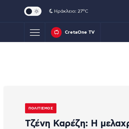
o
Ηράκλειο: 27
C
CretaOne TV
ΠΟΛΙΤΙΣΜΌΣ
Τζένη Καρέζη: Η μελαχ