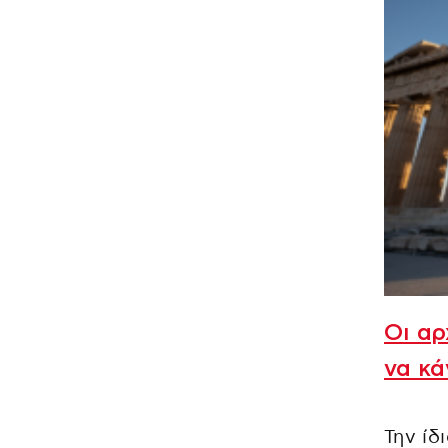
Οι αρ
να κά
Την ίδ