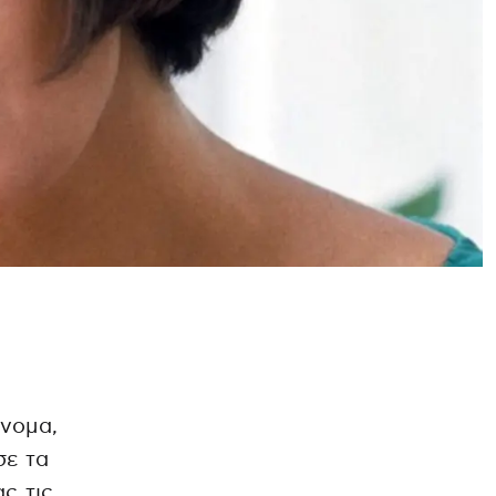
όνομα,
σε τα
ς τις