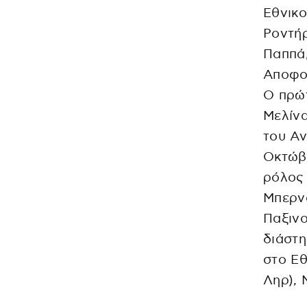
Εθνικο
Pοντήρ
Παππά,
Αποφοί
Ο πρώτ
Μελίνα
του Αν
Οκτώβ
ρόλος 
Μπερν
Παξινο
διάστη
στο Εθ
Ληρ), 