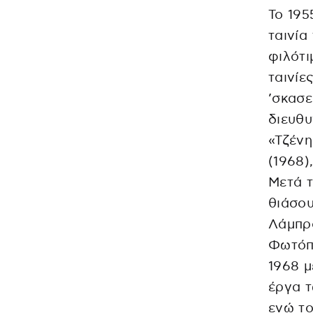
Το 195
ταινία
φιλότι
ταινίε
’σκασε
διευθυ
«Τζένη
(1968)
Μετά τ
θιάσου
Λάμπρ
Φωτόπ
1968 μ
έργα τ
ενώ το