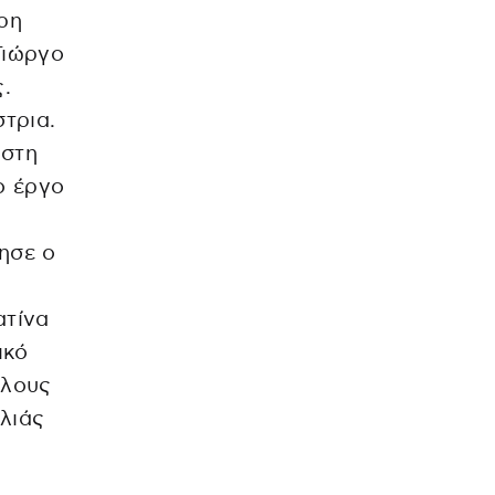
ρη
Γιώργο
.
τρια.
 στη
ο έργο
ησε ο
ατίνα
ικό
όλους
λιάς