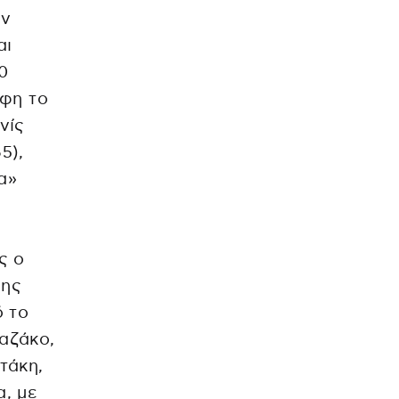
ην
αι
0
ύφη το
νίς
5),
α»
ς ο
μης
 το
Καζάκο,
τάκη,
, με