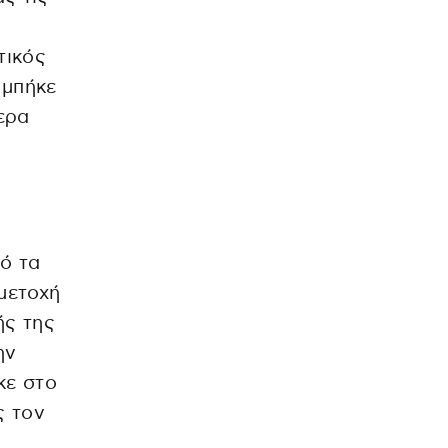
Ο
τικός
 μπήκε
ερα
ό τα
μμετοχή
ής της
ην
κε στο
ς τον