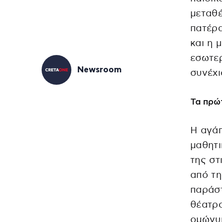
μεταθέ
πατέρα
και η 
εσωτερ
Newsroom
συνέχι
Τα πρώ
H αγάπ
μαθητι
της στ
από τη
παράσ
θέατρο
ομώνυ