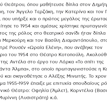
ύ Θεάτρου, όπου μαθήτευσε δίπλα στον Δημήτ
η, τον Άγγελο Tερζάκη, την Kατερίνα και τον 
 που υπήρξε και ο πρώτος μεγάλος της έρωτας
τησε το 1954 και αμέσως χρίστηκε πρωταγωνίσ
ος της ρόλος στο θεατρικό σανίδι ήταν δίπλα
 Μερκούρη και τον Βασίλη Διαμαντόπουλο, στ
τρέ Ρουσέν «Ωραία Ελένη», που ανέβηκε τον
ριο του 1954 στο Θέατρο Κοτοπούλη. Ακολούθ
της Αντέλα στο έργο του Λόρκα «Το σπίτι της
άντα Άλμπα», στο οποίο πρωταγωνιστούσε η Κ
ύ και σκηνοθέτησε ο Αλέξης Μινωτής. Το χρον
μα 1955-1959 έπαιξε με επιτυχία σπουδαίους ρ
νικό Θέατρο: Οφηλία (Άμλετ), Κορντέλια (Βασι
Μυρίννη (Λυσιστράτη) κ.ά.