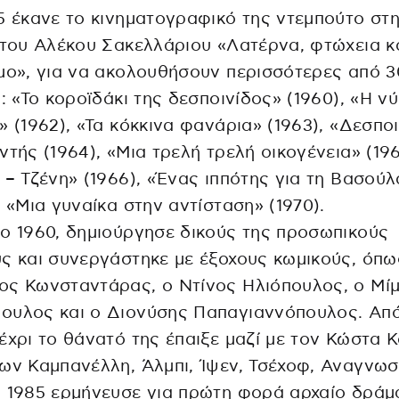
5 έκανε το κινηματογραφικό της ντεμπούτο στ
 του Αλέκου Σακελλάριου «Λατέρνα, φτώχεια κ
μο», για να ακολουθήσουν περισσότερες από 3
ς: «Το κοροϊδάκι της δεσποινίδος» (1960), «Η ν
» (1962), «Τα κόκκινα φανάρια» (1963), «Δεσποι
ντής (1964), «Μια τρελή τρελή οικογένεια» (196
 – Τζένη» (1966), «Ένας ιππότης για τη Βασούλ
, «Μια γυναίκα στην αντίσταση» (1970).
ο 1960, δημιούργησε δικούς της προσωπικούς
ς και συνεργάστηκε με έξοχους κωμικούς, όπω
ος Κωνσταντάρας, ο Ντίνος Ηλιόπουλος, ο Μί
ουλος και ο Διονύσης Παπαγιαννόπουλος. Από
έχρι το θάνατό της έπαιξε μαζί με τον Κώστα 
ων Καμπανέλλη, Άλμπι, Ίψεν, Τσέχοφ, Αναγνωσ
 1985 ερμήνευσε για πρώτη φορά αρχαίο δράμα