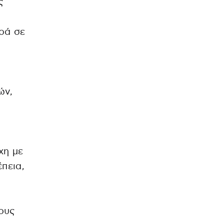
ς
ρά σε
ών,
χη με
πεια,
ους