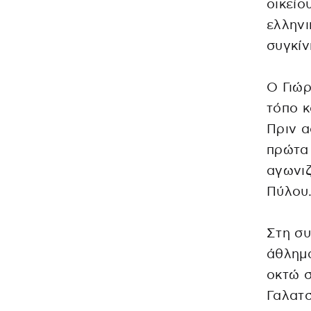
οικείο
ελληνι
συγκίν
Ο Γιώρ
τόπο 
Πριν α
πρώτα
αγωνιζ
Πύλου
Στη συ
άθλημα
οκτώ σ
Γαλατσ