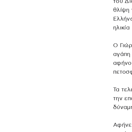
του Δι
θλίψη 
Ελλήν
ηλικία
Ο Γιώρ
αγάπη 
αφήνον
πετοσφ
Τα τελ
την επ
δύναμη
Αφήνει