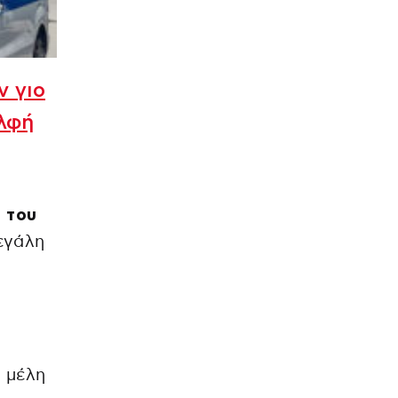
ν γιο
ελφή
α του
εγάλη
 μέλη