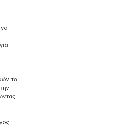
ονο
για
κών το
 την
γώντας
ργος