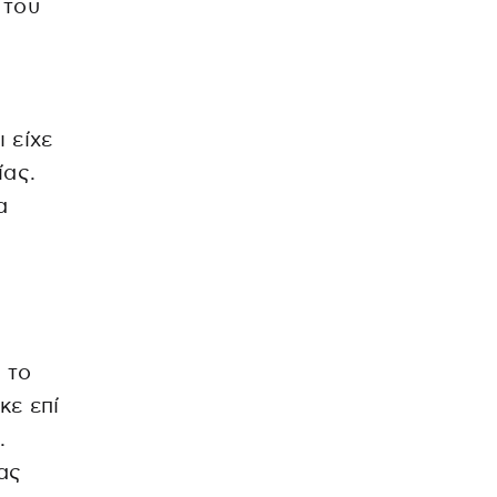
 του
 είχε
ίας.
α
ς
 το
κε επί
.
ας