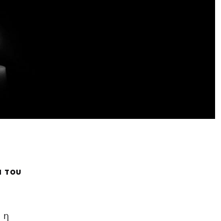
α του
 η