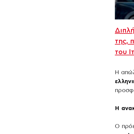
Διπλή
της, 
του Ι
Η απώ
ελληνι
προσφ
Η ανα
Ο πρόε