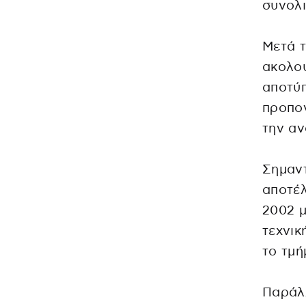
συνολι
Μετά τ
ακολού
αποτύ
προπον
την αν
Σημαντ
αποτέλ
2002 μ
τεχνικ
το τμή
Παράλλ