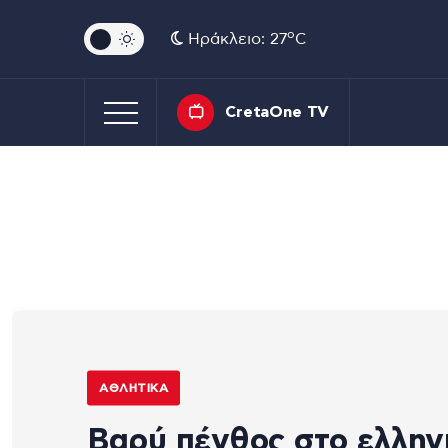
o
Ηράκλειο: 27
C
CretaOne TV
ΑΘΛΗΤΙΚΆ
Βαρύ πένθος στο ελλην