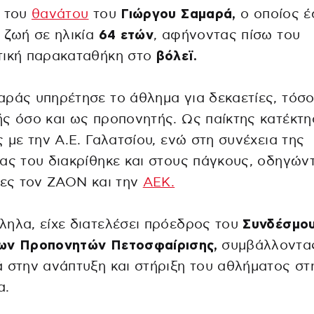
η του
θανάτου
του
Γιώργου Σαμαρά,
ο οποίος έ
 ζωή σε ηλικία
64 ετών
, αφήνοντας πίσω του
τική παρακαταθήκη στο
βόλεϊ.
ράς υπηρέτησε το άθλημα για δεκαετίες, τόσ
ς όσο και ως προπονητής. Ως παίκτης κατέκτη
ς με την Α.Ε. Γαλατσίου, ενώ στη συνέχεια της
ας του διακρίθηκε και στους πάγκους, οδηγών
ίες τον ΖΑΟΝ και την
ΑΕΚ.
ηλα, είχε διατελέσει πρόεδρος του
Συνδέσμο
ων Προπονητών Πετοσφαίρισης,
συμβάλλοντα
 στην ανάπτυξη και στήριξη του αθλήματος στ
α.