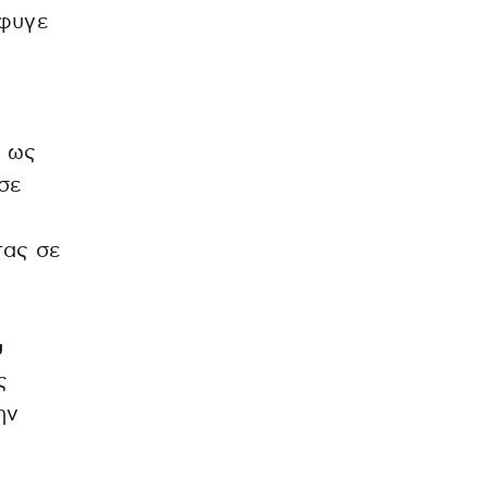
φυγε
ο ως
σε
τας σε
υ
ς
ην