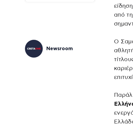
είδησ
από τη
σημαν
Ο Σαμα
Newsroom
αθλητή
τίτλου
καριέρ
επιτυχ
Παράλλ
Ελλήν
ενεργά
Ελλάδ