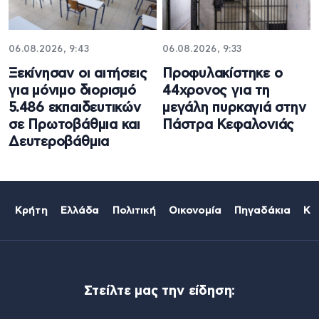
06.08.2026, 9:43
06.08.2026, 9:33
Ξεκίνησαν οι αιτήσεις
Προφυλακίστηκε ο
για μόνιμο διορισμό
44χρονος για τη
5.486 εκπαιδευτικών
μεγάλη πυρκαγιά στην
σε Πρωτοβάθμια και
Πάστρα Κεφαλονιάς
Δευτεροβάθμια
Κρήτη
Ελλάδα
Πολιτική
Οικονομία
Πηγαδάκια
Κό
Στείλτε μας την είδηση: