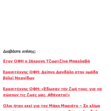
Διαβάστε επίσης:
Στον ΟΦΗ η 26χρονη Τζωρτζίνα Μπαχλαβά
Ερασιτέχνης ΟΦΗ: Δείπνο Δανδάλη στην ομάδα
βόλεϊ Νεανίδων
Ερασιτέχνης ΟΦΗ: «Έδωσαν την ζωή τους, για να
σώσουν τις ζωές μας, Αθάνατοι!»
Ολοι ήταν εκεί για τον Μάκη Μαριάτο – Σε κλίμα