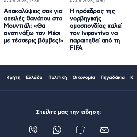
07.08.2026, 17:36
07.08.2026, 14:51
Aποκαλύψεις σοκ για
Η πρόεδρος της
απειλές θανάτου στο
νορβηγικής
Μουντιάλ: «Θα
ομοσπονδίας καλεί
ανατινάξω τον Μέσι
τον Ινφαντίνο να
με τέσσερις βόμβες!»
παραιτηθεί από τη
FIFA
Κρήτη
Ελλάδα
Πολιτική
Οικονομία
Πηγαδάκια
Κό
Στείλτε μας την είδηση: