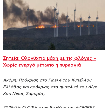
Σητεία: Ολονύχτια μάχη με τις φλόγες –
Χωρίς ενεργό μέτωπο η πυρκαγιά
Ακόμη: Πρόκριση στο Final 4 του Κυπέλλου
Ελλάδος και πρόκριση στα ημιτελικά του Λίγκ
Καπ Νίκος Σαμαράς.
2025-26: Ο ΟΦΗ στην 5η θέση της NOVIBET