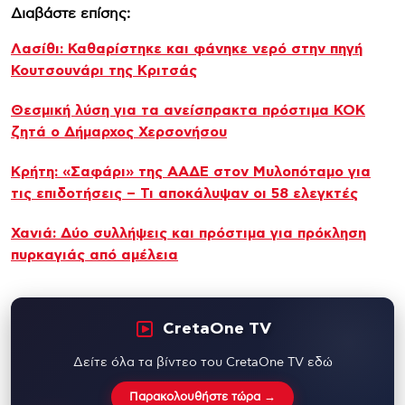
Διαβάστε επίσης:
Λασίθι: Καθαρίστηκε και φάνηκε νερό στην πηγή
Κουτσουνάρι της Κριτσάς
Θεσμική λύση για τα ανείσπρακτα πρόστιμα ΚΟΚ
ζητά ο Δήμαρχος Χερσονήσου
Κρήτη: «Σαφάρι» της ΑΑΔΕ στον Μυλοπόταμο για
τις επιδοτήσεις – Τι αποκάλυψαν οι 58 ελεγκτές
Χανιά: Δύο συλλήψεις και πρόστιμα για πρόκληση
πυρκαγιάς από αμέλεια
CretaOne TV
Δείτε όλα τα βίντεο του CretaOne TV εδώ
Παρακολουθήστε τώρα →