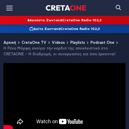
Ακούστε Ζωντανά
CretaOne Radio 102,3
Δείτε Ζωντανά
CretaOne Radio 102,3
Αρχική
CretaOne TV
Videos
Playlists
Podcast One
Η Ρένα Μόρφη ανοίγει την καρδιά της αποκλειστικά στο
CRETAONE – Η διαδρομή, οι συνεργασίες και όσα έρχονται!