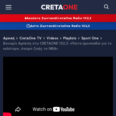
Ακούστε Ζωντανά
CretaOne Radio 102,3
Δείτε Ζωντανά
CretaOne Radio 102,3
Αρχική
CretaOne TV
Videos
Playlists
Sport One
Βενιαμίν Αμπόση στο CRETAONE 102,3: «Πάντα προσπαθώ για το
καλύτερο, όνειρο ζωής το ΝΒΑ»