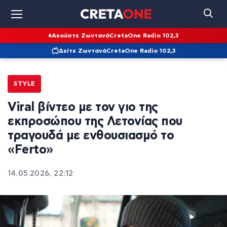
Ακούστε Ζωντανά
CretaOne Radio 102,3
Δείτε Ζωντανά
CretaOne Radio 102,3
STYLE
Viral βίντεο με τον γιο της
εκπροσώπου της Λετονίας που
τραγουδά με ενθουσιασμό το
«Ferto»
14.05.2026, 22:12