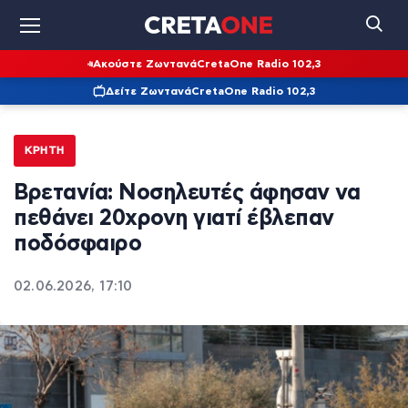
Ακούστε Ζωντανά
CretaOne Radio 102,3
Δείτε Ζωντανά
CretaOne Radio 102,3
ΚΡΉΤΗ
Βρετανία: Νοσηλευτές άφησαν να
πεθάνει 20χρονη γιατί έβλεπαν
ποδόσφαιρο
02.06.2026, 17:10