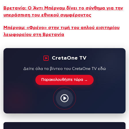
Βρετανία: Ο Άντι Μπέρναμ δίνει το σύνθημα για την
υπεράσπιση του εθνικού συμφέροντος
Μπέρναμ: «Φρένο» στην τιμή του απλού εισιτηρίου
λεωφορείου στη Βρετανία
CretaOne TV
Δείτε όλα τα βίντεο του CretaOne TV εδώ
Παρακολουθήστε τώρα →