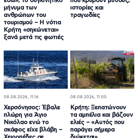
εδώ», το συγκινητικό
που κρύβουν μύθους,
μήνυμα των
ιστορίες και
ανθρώπων του
τραγωδίες
τουρισμού – Η νότια
Κρήτη «σηκώνεται»
ξανά μετά τις φωτιές
08.08.2026, 11:16
08.08.2026, 11:00
Χερσόνησος: Έβαλε
Κρήτη: Ξεπατώνουν
πλώρη για Άγιο
τα αμπέλια και βάζουν
Νικόλαο ενώ το
ελιές – «Αυτός που
σκάφος είχε βλάβη –
παράγει σήμερα
Χειροπέδες σε
διώκεται»