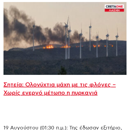
Σητεία: Ολονύχτια μάχη με τις φλόγες –
Χωρίς ενεργό μέτωπο η πυρκαγιά
19 Αυγούστου (01:30 π.μ.): Της έδωσαν εξιτήριο,