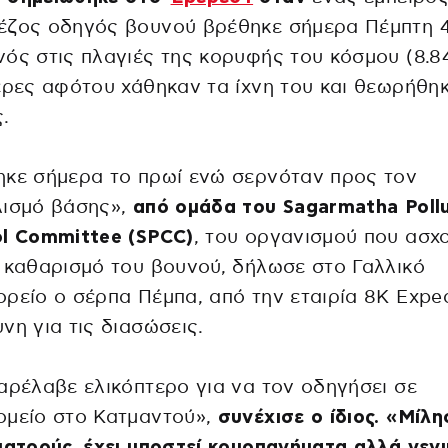
έζος οδηγός βουνού βρέθηκε σήμερα Πέμπτη 
ός στις πλαγιές της κορυφής του κόσμου (8.84
έρες αφότου χάθηκαν τα ίχνη του και θεωρήθη
.
ηκε σήμερα το πρωί ενώ σερνόταν προς τον
λισμό βάσης»,
από ομάδα του Sagarmatha Poll
ol Committee (SPCC)
, του οργανισμού που ασχο
 καθαρισμό του βουνού, δήλωσε στο Γαλλικό
ρείο ο σέρπα Πέμπα, από την εταιρία 8K Exped
νη για τις διασώσεις.
αρέλαβε ελικόπτερο για να τον οδηγήσει σε
ομείο στο Κατμαντού»,
συνέχισε ο ίδιος. «Μίλη
ιατρούς, έχει υποστεί κρυοπαγήματα αλλά γεν