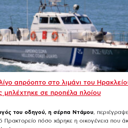
ίγο απρόοπτο στο λιμάνι του Ηρακλείο
 μπλέχτηκε σε προπέλα πλοίου
υγός του οδηγού, η σέρπα Ντάμου
, περιέγραψ
ό Πρακτορείο πόσο χάρηκε η οικογένεια που ά