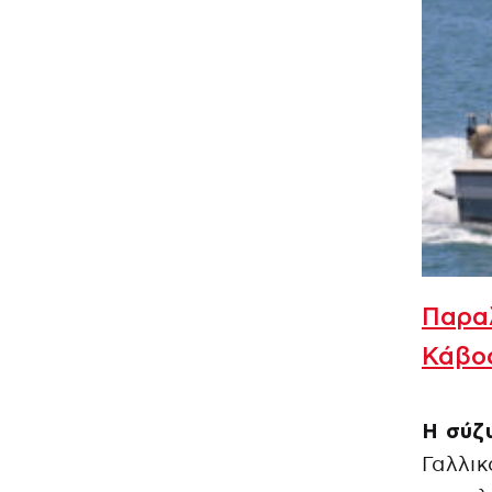
Παραλ
Κάβος
Η σύζ
Γαλλικ