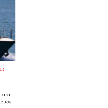
υ:
ε στο
κουσε