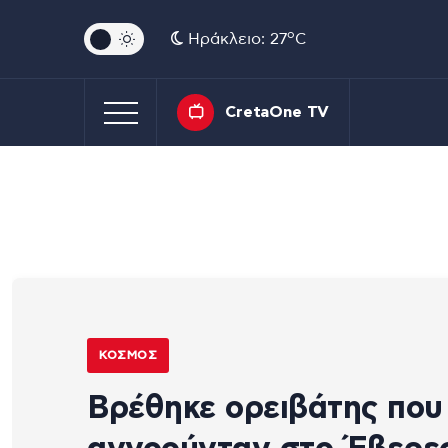
o
Ηράκλειο: 27
C
CretaOne TV
ΚΌΣΜΟΣ
Βρέθηκε ορειβάτης που