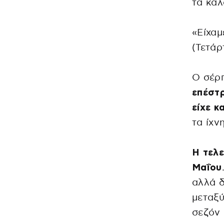
τα καλ
«Είχαμ
(Τετάρ
Ο σέρπ
επέστρ
είχε κ
τα ίχν
Η τελε
Μαΐου
αλλά δ
μεταξύ
σεζόν 