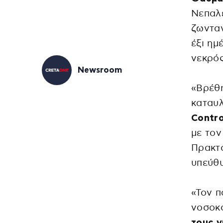
Νεπαλ
ζωνταν
έξι ημ
νεκρός
Newsroom
«Βρέθ
καταυ
Contr
με τον
Πρακτο
υπεύθυ
«Τον π
νοσοκ
τους γ