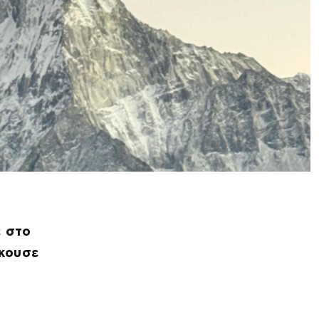
ε στο
άκουσε
ς