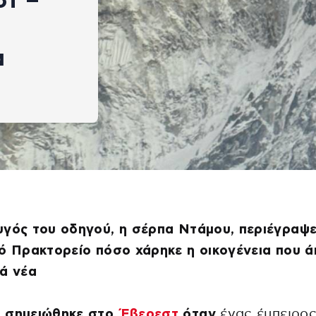
στ –
α
υγός του οδηγού, η σέρπα Ντάμου, περιέγραψ
ό Πρακτορείο πόσο χάρηκε η οικογένεια που 
ά νέα
 σημειώθηκε στο
Έβερεστ
όταν
ένας έμπειρο