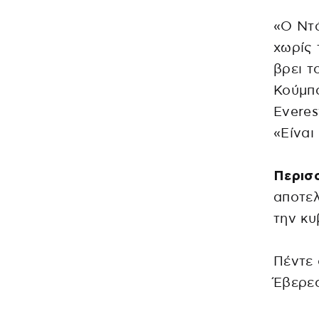
«Ο Ντά
χωρίς 
βρει τ
Κούμπ
Everes
«Είναι
Περισσ
αποτελ
την κυ
Πέντε 
Έβερεσ