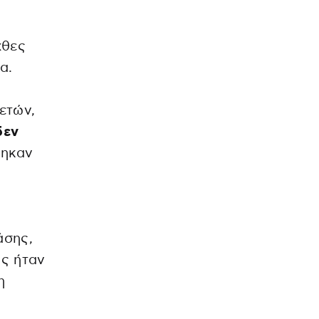
χθες
α.
ετών,
δεν
θηκαν
άσης,
υς ήταν
η