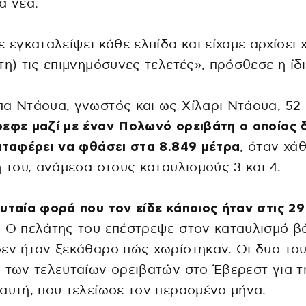
ά νέα.
ε εγκαταλείψει κάθε ελπίδα και είχαμε αρχίσει 
τη) τις επιμνημόσυνες τελετές», πρόσθεσε η ίδι
α Ντάουα, γνωστός και ως Χίλαρι Ντάουα, 52 
εφε μαζί με έναν Πολωνό ορειβάτη ο οποίος 
αταφέρει να φθάσει στα 8.849 μέτρα
, όταν χά
η του, ανάμεσα στους καταυλισμούς 3 και 4.
υταία φορά που τον είδε κάποιος ήταν στις 29
. Ο πελάτης του επέστρεψε στον καταυλισμό β
εν ήταν ξεκάθαρο πώς χωρίστηκαν. Οι δυο το
 των τελευταίων ορειβατών στο Έβερεστ για τ
αυτή, που τελείωσε τον περασμένο μήνα.