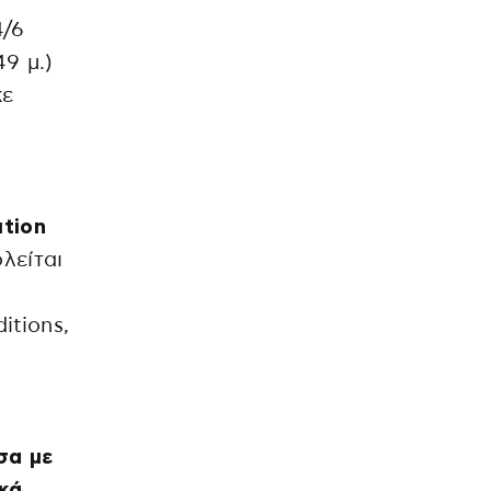
4/6
9 μ.)
κε
ution
λείται
itions,
σα με
ικά