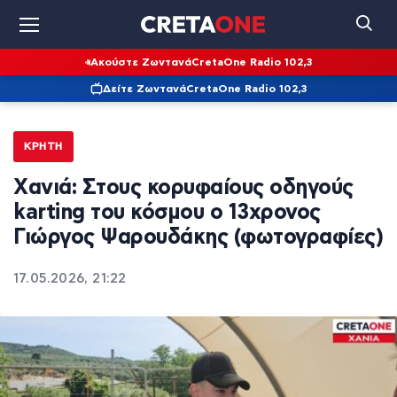
Ακούστε Ζωντανά
CretaOne Radio 102,3
Δείτε Ζωντανά
CretaOne Radio 102,3
ΚΡΉΤΗ
Xανιά: Στους κορυφαίους οδηγούς
karting του κόσμου ο 13χρονος
Γιώργος Ψαρουδάκης (φωτογραφίες)
17.05.2026, 21:22