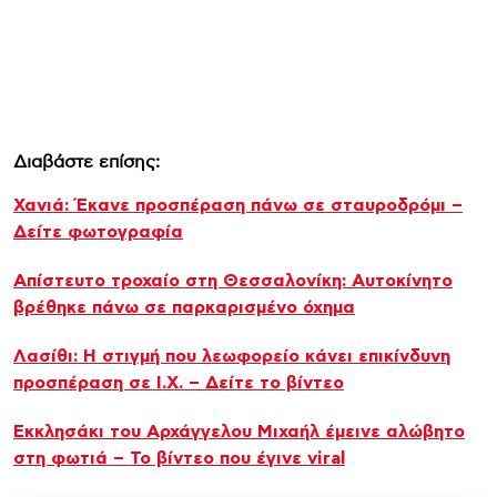
Διαβάστε επίσης:
Χανιά: Έκανε προσπέραση πάνω σε σταυροδρόμι –
Δείτε φωτογραφία
Απίστευτο τροχαίο στη Θεσσαλονίκη: Αυτοκίνητο
βρέθηκε πάνω σε παρκαρισμένο όχημα
Λασίθι: Η στιγμή που λεωφορείο κάνει επικίνδυνη
προσπέραση σε Ι.Χ. – Δείτε το βίντεο
Εκκλησάκι του Αρχάγγελου Μιχαήλ έμεινε αλώβητο
στη φωτιά – Το βίντεο που έγινε viral