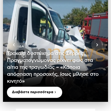
ΕΛΛΆΔΑ
Τροχαίο δυστύχημα στις Σέρρες:
Πραγματογνώμονας ρίχνει φως στα
αίτια της τραγωδίας – «Κάποια
απόσπαση προσοχής, ίσως μίλησε στο
κινητό»
Διαβάστε περισσότερα