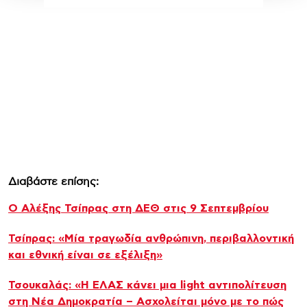
Διαβάστε επίσης:
Ο Αλέξης Τσίπρας στη ΔΕΘ στις 9 Σεπτεμβρίου
Τσίπρας: «Μία τραγωδία ανθρώπινη, περιβαλλοντική
και εθνική είναι σε εξέλιξη»
Τσουκαλάς: «Η ΕΛΑΣ κάνει μια light αντιπολίτευση
στη Νέα Δημοκρατία – Ασχολείται μόνο με το πώς