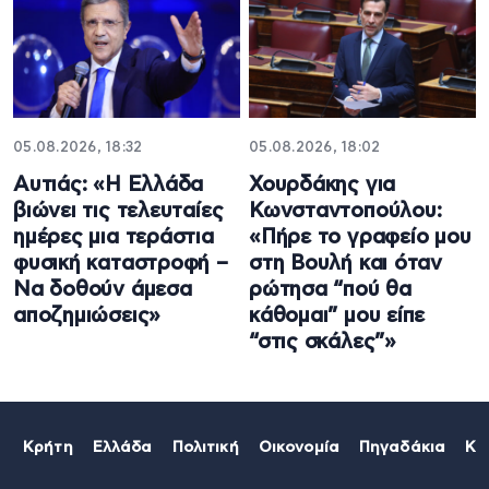
05.08.2026, 18:32
05.08.2026, 18:02
Αυτιάς: «Η Ελλάδα
Χουρδάκης για
βιώνει τις τελευταίες
Κωνσταντοπούλου:
ημέρες μια τεράστια
«Πήρε το γραφείο μου
φυσική καταστροφή –
στη Βουλή και όταν
Να δοθούν άμεσα
ρώτησα “πού θα
αποζημιώσεις»
κάθομαι” μου είπε
“στις σκάλες”»
Κρήτη
Ελλάδα
Πολιτική
Οικονομία
Πηγαδάκια
Κό