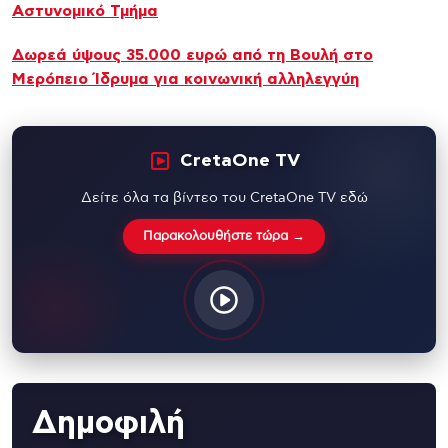
Αστυνομικό Τμήμα
Δωρεά ύψους 35.000 ευρώ από τη Βουλή στο
Μερόπειο Ίδρυμα για κοινωνική αλληλεγγύη
CretaOne TV
Δείτε όλα τα βίντεο του CretaOne TV εδώ
Παρακολουθήστε τώρα →
Δημοφιλή