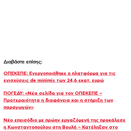
Διαβάστε επίσης:
ΟΠΕΚΕΠΕ: Ενεργοποιήθηκε η πλατφόρμα για τις
ενισχύσεις de minimis των 24,6 εκατ. ευρώ
ΠΟΓΕΔΥ: «Νέα σελίδα για τον ΟΠΕΚΕΠΕ –
Προτεραιότητα η διαφάνεια και η στήριξη των
παραγωγών»
Νέο επεισόδιο με πρώην εργαζόμενή της προκάλεσε
η Κωνσταντοπούλου στη Βουλή – Κατέληξαν στο