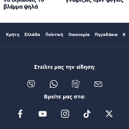
να σηκώσεις το
γνωρίζεις πριν φύγεις
βλέμμα ψηλά
Κρήτη
Ελλάδα
Πολιτική
Οικονομία
Πηγαδάκια
Κό
Στείλτε μας την είδηση:
Βρείτε μας στα: