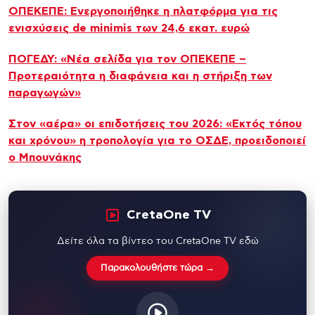
ΟΠΕΚΕΠΕ: Ενεργοποιήθηκε η πλατφόρμα για τις
ενισχύσεις de minimis των 24,6 εκατ. ευρώ
ΠΟΓΕΔΥ: «Νέα σελίδα για τον ΟΠΕΚΕΠΕ –
Προτεραιότητα η διαφάνεια και η στήριξη των
παραγωγών»
Στον «αέρα» οι επιδοτήσεις του 2026: «Εκτός τόπου
και χρόνου» η τροπολογία για το ΟΣΔΕ, προειδοποιεί
ο Μπουνάκης
CretaOne TV
Δείτε όλα τα βίντεο του CretaOne TV εδώ
Παρακολουθήστε τώρα →