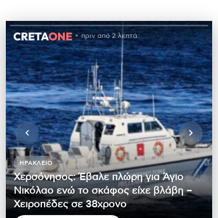
πριν από 2 λεπτά
ΗΡΆΚΛΕΙΟ
Χερσόνησος: Έβαλε πλώρη για Άγιο
Νικόλαο ενώ το σκάφος είχε βλάβη –
Χειροπέδες σε 38χρονο