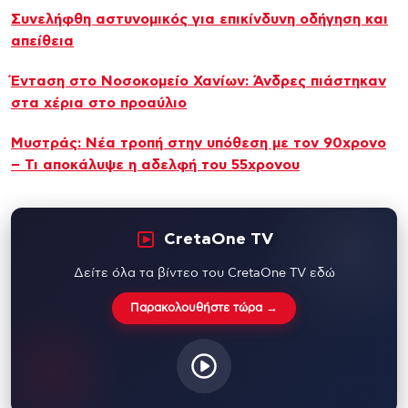
Συνελήφθη αστυνομικός για επικίνδυνη οδήγηση και
απείθεια
Ένταση στο Νοσοκομείο Χανίων: Άνδρες πιάστηκαν
στα χέρια στο προαύλιο
Μυστράς: Νέα τροπή στην υπόθεση με τον 90χρονο
– Τι αποκάλυψε η αδελφή του 55χρονου
CretaOne TV
Δείτε όλα τα βίντεο του CretaOne TV εδώ
Παρακολουθήστε τώρα →