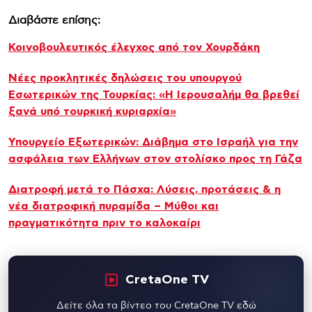
Διαβάστε επίσης:
Κοινοβουλευτικός έλεγχος από τον Χουρδάκη
Νέες προκλητικές δηλώσεις του υπουργού
Εσωτερικών της Τουρκίας: «Η Ιερουσαλήμ θα βρεθεί
ξανά υπό τουρκική κυριαρχία»
Υπουργείο Εξωτερικών: Διάβημα στο Ισραήλ για την
ασφάλεια των Ελλήνων στον στολίσκο προς τη Γάζα
Διατροφή μετά το Πάσχα: Λύσεις, προτάσεις & η
νέα διατροφική πυραμίδα – Μύθοι και
πραγματικότητα πριν το καλοκαίρι
CretaOne TV
Δείτε όλα τα βίντεο του CretaOne TV εδώ