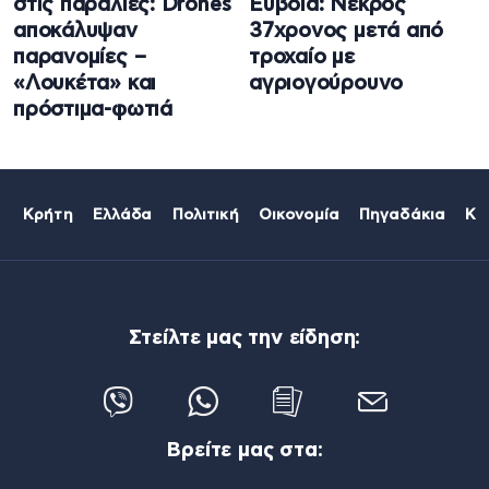
στις παραλίες: Drones
Εύβοια: Νεκρός
αποκάλυψαν
37χρονος μετά από
παρανομίες –
τροχαίο με
«Λουκέτα» και
αγριογούρουνο
πρόστιμα-φωτιά
Κρήτη
Ελλάδα
Πολιτική
Οικονομία
Πηγαδάκια
Κό
Στείλτε μας την είδηση:
Βρείτε μας στα: