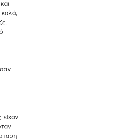
 και
 καλά,
ζε.
πό
ησαν
 είχαν
όταν
άσταση