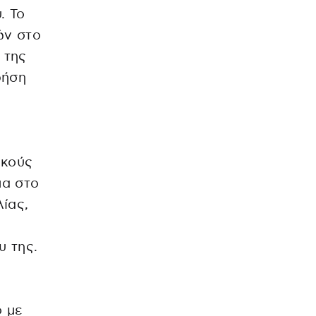
. Το
ών στο
 της
ρήση
ικούς
μα στο
ίας,
υ της.
ς
ό με