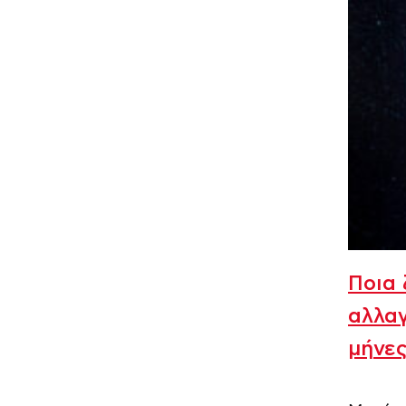
Ποια 
αλλαγ
μήνε