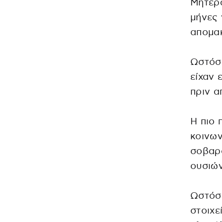
Μητέρα
μήνες 
απομακ
Ωστόσο
είχαν 
πριν α
Η πιο 
κοινων
σοβαρ
ουσιών
Ωστόσ
στοιχε