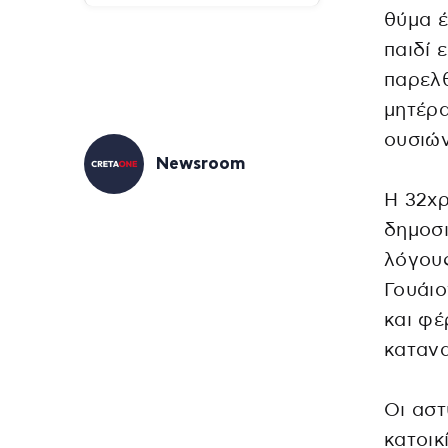
θύμα έ
παιδί 
παρελθ
μητέρα
ουσιών
Newsroom
Η 32χρ
δημοσι
λόγους
Γουάιο
και φέ
κατανα
Οι αστ
κατοικ