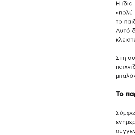
Η ίδια
«πολύ 
το παι
Αυτό δ
κλειστ
Στη συ
παιχνί
μπαλόν
Το πα
Σύμφων
ενημερ
συγγε