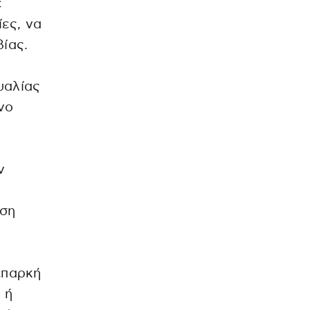
ε
ες, να
ίας.
υαλίας
νο
ν
ήση
επαρκή
 ή