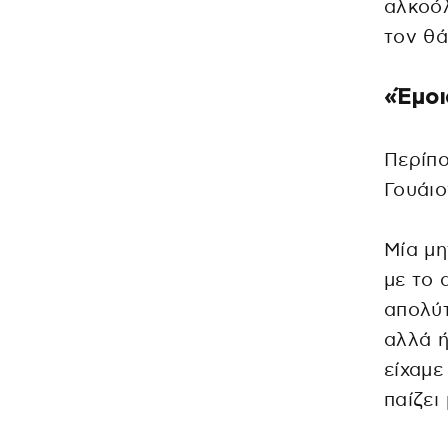
αλκοόλ
τον θά
«Έμοι
Περίπο
Γουάιο
Μία μη
με το 
απολύτ
αλλά ή
είχαμε
παίζει