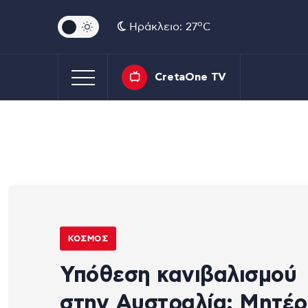
o
Ηράκλειο: 27
C
CretaOne TV
ΚΌΣΜΟΣ
Υπόθεση κανιβαλισμού
στην Αυστραλία: Μητέ