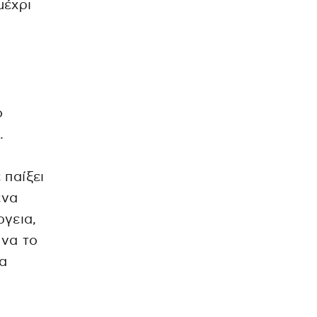
μέχρι
ο
.
 παίξει
ένα
ργεια,
 να το
να