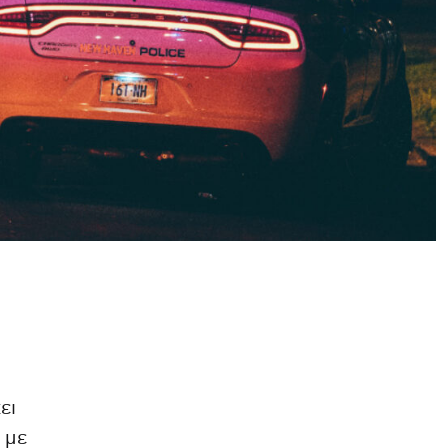
ει
 με