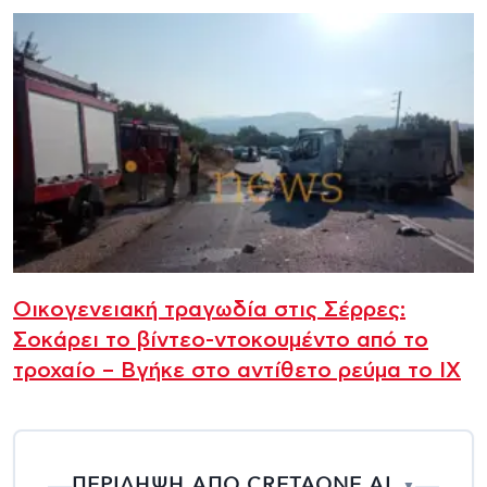
Οικογενειακή τραγωδία στις Σέρρες:
Σοκάρει το βίντεο-ντοκουμέντο από το
τροχαίο – Βγήκε στο αντίθετο ρεύμα το ΙΧ
ΠΕΡΙΛΗΨΗ ΑΠΟ CRETAONE AI
▼