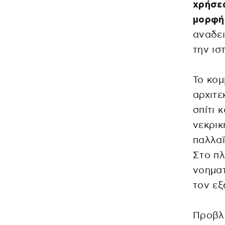
χρήσεω
μορφή
αναδει
την ισ
Το κομ
αρχιτε
σπίτι 
νεκρικ
παλλαϊ
Στο πλ
νοηματ
τον εξ
Προβλέ