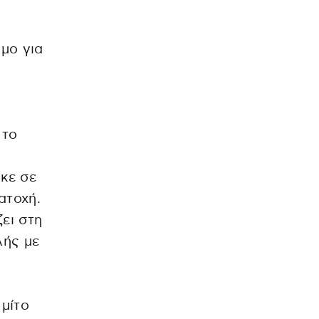
μο για
 το
ηκε σε
ατοχή.
ει στη
λής με
μίτο