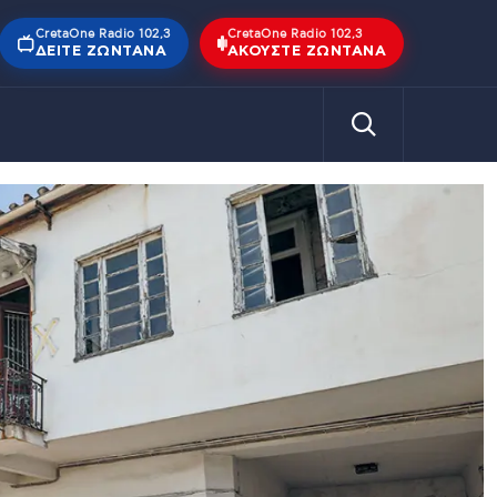
CretaOne Radio 102,3
CretaOne Radio 102,3
ΔΕΊΤΕ ΖΩΝΤΑΝΆ
ΑΚΟΎΣΤΕ ΖΩΝΤΑΝΆ