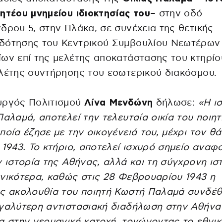
ητέου μνημείου ιδιοκτησίας του
– στην οδό
δρου 5, στην Πλάκα, σε συνέχεια της θετικής
δότησης του Κεντρικού Συμβουλίου Νεωτέρων
ων επί της μελέτης αποκατάστασης του κτηρίο
λέτης συντήρησης του εσωτερικού διακόσμου.
υργός Πολιτισμού
Λίνα Μενδώνη
δήλωσε:
«Η ι
Παλαμά, αποτελεί την τελευταία οικία του ποιητ
ποία έζησε με την οικογένειά του, μέχρι τον θ
 1943. Το κτήριο, αποτελεί ισχυρό σημείο αναφ
ν ιστορία της Αθήνας, αλλά και τη σύγχρονη ισ
νικότερα, καθώς στις 28 Φεβρουαρίου 1943 η
ς ακολουθία του ποιητή Κωστή Παλαμά συνδέθ
γαλύτερη αντιστασιακή διαδήλωση στην Αθήνα
α στην γερμανική κατοχή, τονώνοντας το εθνι