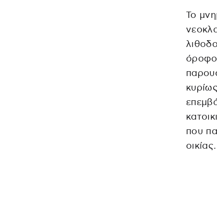
Το μνη
νεοκλα
λιθοδο
όροφο 
παρουσ
κυρίως
επεμβά
κατοικ
που πα
οικίας.