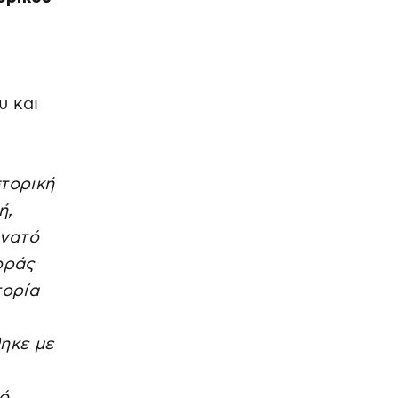
υ και
στορική
ή,
άνατό
οράς
τορία
ηκε με
κό