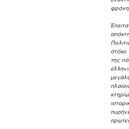
φρόνη
Έπειτα
απόκτη
Πολιτι
στόχο 
της πό
ελληνι
μεγάλο
πλαίσι
κτηρίω
ιστορι
πυρήνε
πρωτε