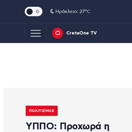
o
Ηράκλειο: 27
C
CretaOne TV
ΠΟΛΙΤΙΣΜΌΣ
ΥΠΠΟ: Προχωρά η