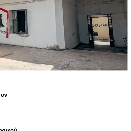
ουν
ορικού