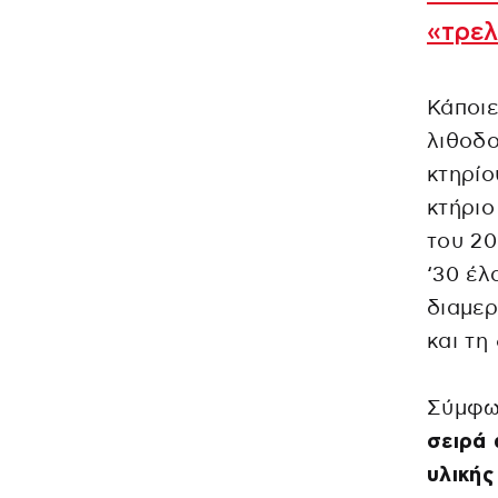
«τρελ
Κάποιε
λιθοδο
κτηρίο
κτήριο
του 20
‘30 έλ
διαμερ
και τη
Σύμφω
σειρά 
υλικής