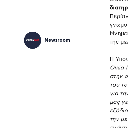
διατηρ
Περίαν
γνωμο
Μνημεί
Newsroom
της με
Η Υπο
Οικία 
στην ο
του το
για τη
μας γε
εξόδιο
την με
ενάντι