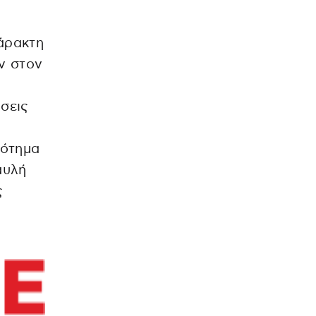
χάρακτη
ν στον
ώσεις
ρότημα
αυλή
ς