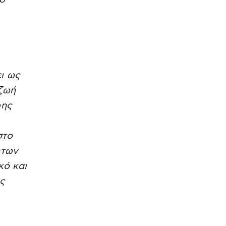
ει ως
 ζωή
ρης
στο
ητων
κό και
ς