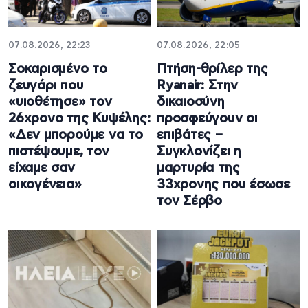
07.08.2026, 22:23
07.08.2026, 22:05
Σοκαρισμένο το
Πτήση-θρίλερ της
ζευγάρι που
Ryanair: Στην
«υιοθέτησε» τον
δικαιοσύνη
26χρονο της Κυψέλης:
προσφεύγουν οι
«Δεν μπορούμε να το
επιβάτες –
πιστέψουμε, τον
Συγκλονίζει η
είχαμε σαν
μαρτυρία της
οικογένεια»
33χρονης που έσωσε
τον Σέρβο