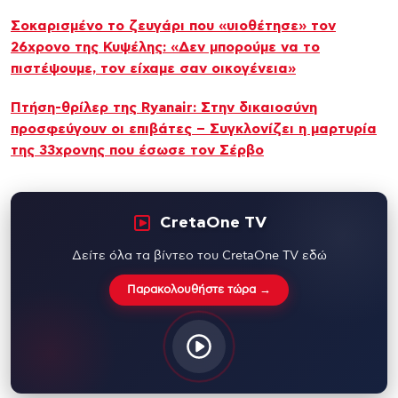
Σοκαρισμένο το ζευγάρι που «υιοθέτησε» τον
26χρονο της Κυψέλης: «Δεν μπορούμε να το
πιστέψουμε, τον είχαμε σαν οικογένεια»
Πτήση-θρίλερ της Ryanair: Στην δικαιοσύνη
προσφεύγουν οι επιβάτες – Συγκλονίζει η μαρτυρία
της 33χρονης που έσωσε τον Σέρβο
CretaOne TV
Δείτε όλα τα βίντεο του CretaOne TV εδώ
Παρακολουθήστε τώρα →