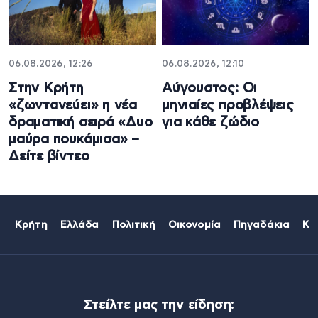
06.08.2026, 12:26
06.08.2026, 12:10
Στην Κρήτη
Αύγουστος: Οι
«ζωντανεύει» η νέα
μηνιαίες προβλέψεις
δραματική σειρά «Δυο
για κάθε ζώδιο
μαύρα πουκάμισα» –
Δείτε βίντεο
Κρήτη
Ελλάδα
Πολιτική
Οικονομία
Πηγαδάκια
Κό
Στείλτε μας την είδηση: