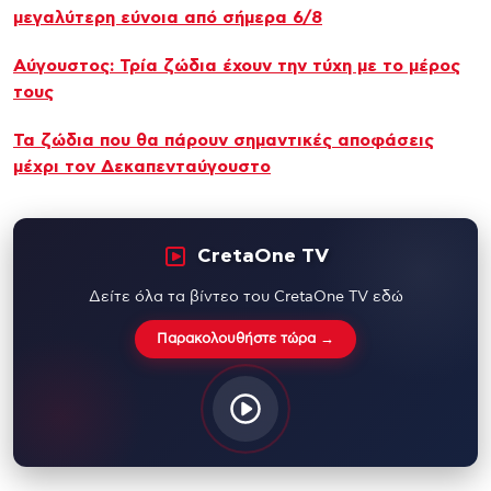
μεγαλύτερη εύνοια από σήμερα 6/8
Αύγουστος: Τρία ζώδια έχουν την τύχη με το μέρος
τους
Τα ζώδια που θα πάρουν σημαντικές αποφάσεις
μέχρι τον Δεκαπενταύγουστο
CretaOne TV
Δείτε όλα τα βίντεο του CretaOne TV εδώ
Παρακολουθήστε τώρα →