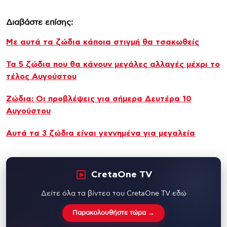
Διαβάστε επίσης:
Με αυτά τα ζώδια κάποια στιγμή θα τσακωθείς
Τα 5 ζώδια που θα κάνουν μεγάλες αλλαγές μέχρι το
τέλος Αυγούστου
Ζώδια: Οι προβλέψεις για σήμερα Δευτέρα 10
Αυγούστου
Αυτά τα 3 ζώδια είναι γεννημένα για μεγαλεία
CretaOne TV
Δείτε όλα τα βίντεο του CretaOne TV εδώ
Παρακολουθήστε τώρα →