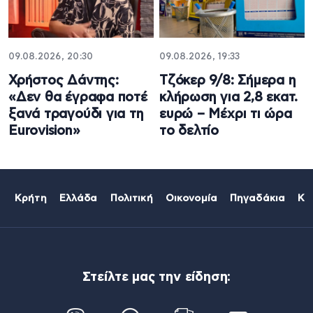
09.08.2026, 20:30
09.08.2026, 19:33
Χρήστος Δάντης:
Τζόκερ 9/8: Σήμερα η
«Δεν θα έγραφα ποτέ
κλήρωση για 2,8 εκατ.
ξανά τραγούδι για τη
ευρώ – Μέχρι τι ώρα
Eurovision»
το δελτίο
Κρήτη
Ελλάδα
Πολιτική
Οικονομία
Πηγαδάκια
Κό
Στείλτε μας την είδηση: