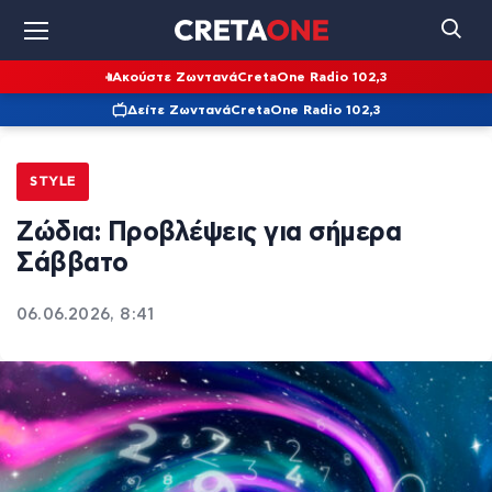
Ακούστε Ζωντανά
CretaOne Radio 102,3
Δείτε Ζωντανά
CretaOne Radio 102,3
STYLE
Ζώδια: Προβλέψεις για σήμερα
Σάββατο
06.06.2026, 8:41