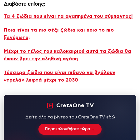
Διαβάστε επίσης:
Τα 4 ζώδια που είναι τα αγαπημένα του σύμπαντος!
Ποια είναι τα πιο σέξι ζώδια και ποιο το πιο
ξενέρωτο;
Μέχρι το τέλος του καλοκαιριού αυτά τα ζώδια θα
έχουν βρει την αληθινή αγάπη
Τέσσερα ζώδια που είναι πιθανό να βγάλουν
«τρελά» λεφτά μέχρι το 2030
CretaOne TV
Δείτε όλα τα βίντεο του CretaOne TV εδώ
Παρακολουθήστε τώρα →