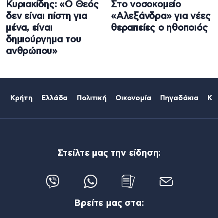
Κυριακίδης: «Ο Θεός
Στο νοσοκομείο
δεν είναι πίστη για
«Αλεξάνδρα» για νέες
μένα, είναι
θεραπείες ο ηθοποιός
δημιούργημα του
ανθρώπου»
Κρήτη
Ελλάδα
Πολιτική
Οικονομία
Πηγαδάκια
Κό
Στείλτε μας την είδηση:
Βρείτε μας στα: