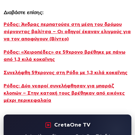
Διαβάστε επίσης:
Ρόδος: Άνδρας περπατούσε στη μέση του δρόμου
σέρνοντας βαλίτσα – Οι οδηγοί έκαναν ελιγμούς για
να τον αποφύγουν (Βίντεο)
Ρόδος: «Χειροπέδες» σε 59χρονο βρέθηκε με πάνω
από 1,3 κιλά κοκαΐνης
Συνελήφθη 59χρονος στη Ρόδο με 1,3 κιλά κοκαΐνης
Ρόδος: Δύο νεαροί συνελήφθησαν για μπαράζ
κλοπών – Στην κατοχή τους βρέθηκαν από εικόνες
μέχρι περικεφαλαία
CretaOne TV