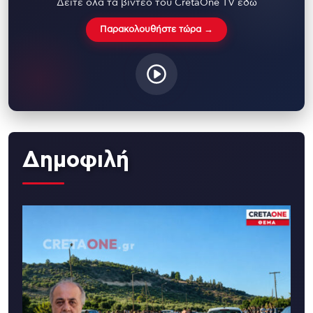
Δείτε όλα τα βίντεο του CretaOne TV εδώ
Παρακολουθήστε τώρα →
Δημοφιλή