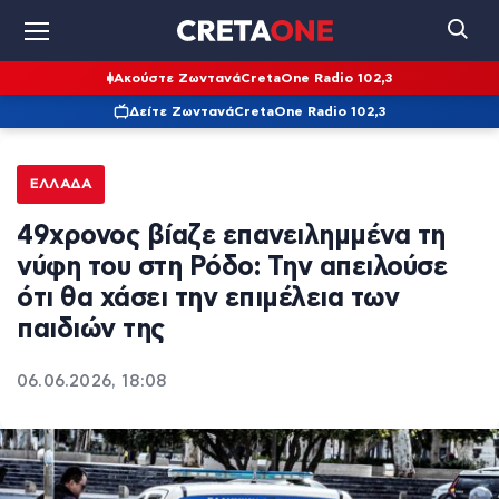
Ακούστε Ζωντανά
CretaOne Radio 102,3
Δείτε Ζωντανά
CretaOne Radio 102,3
ΕΛΛΆΔΑ
49χρονος βίαζε επανειλημμένα τη
νύφη του στη Ρόδο: Την απειλούσε
ότι θα χάσει την επιμέλεια των
παιδιών της
06.06.2026, 18:08