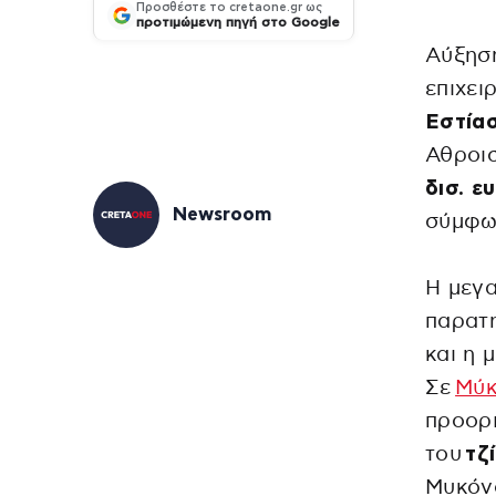
Προσθέστε το cretaone.gr ως
προτιμώμενη πηγή στο Google
Αύξησ
επιχε
Εστία
Αθροισ
δισ. ε
Newsroom
σύμφων
Η μεγα
παρατ
και η 
Σε
Μύ
προορ
του
τζ
Μυκόνο