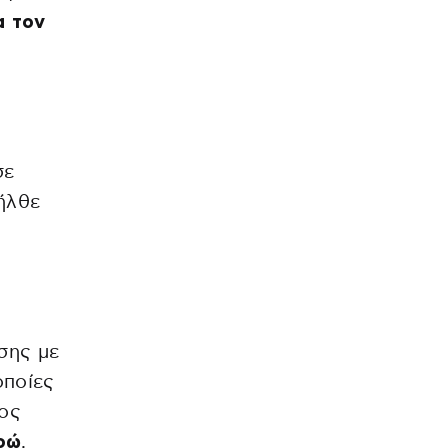
α τον
σε
ήλθε
σης με
οποίες
λος
υρώ
,