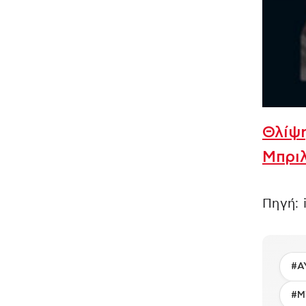
Θλίψη
Μπρι
Πηγή: 
#Α
#Μ