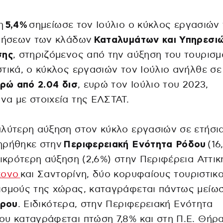
η
5,4%
σημείωσε τον Ιούλιο ο κύκλος εργασιών
ιρήσεων των κλάδων
Καταλυμάτων και Υπηρεσι
σης
, στηριζόμενος από την αύξηση του τουρισμ
τικά, ο κύκλος εργασιών τον Ιούλιο ανήλθε σε
υρώ από 2.04 δισ
, ευρώ τον Ιούλιο του 2023,
α με στοιχεία της ΕΛΣΤΑΤ.
λύτερη αύξηση στον κύκλο εργασιών σε ετήσι
ηρήθηκε στην
Περιφερειακή Ενότητα Ρόδου
(16
μικρότερη αύξηση (2,6%) στην Περιφέρεια Αττικ
κονο
και Σαντορίνη, δύο κορυφαίους τουριστικ
ισμούς της χώρας, καταγράφεται πάντως μείω
ίρου
. Ειδικότερα, στην Περιφερειακή Ενότητα
υ καταγράφεται πτώση 7,8% και στη Π.Ε. Θήρ