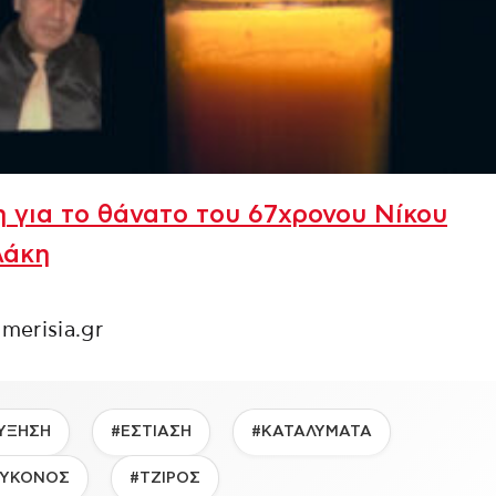
 για το θάνατο του 67χρονου Νίκου
λάκη
imerisia.gr
ΥΞΗΣΗ
#ΕΣΤΙΑΣΗ
#ΚΑΤΑΛΥΜΑΤΑ
ΥΚΟΝΟΣ
#ΤΖΙΡΟΣ