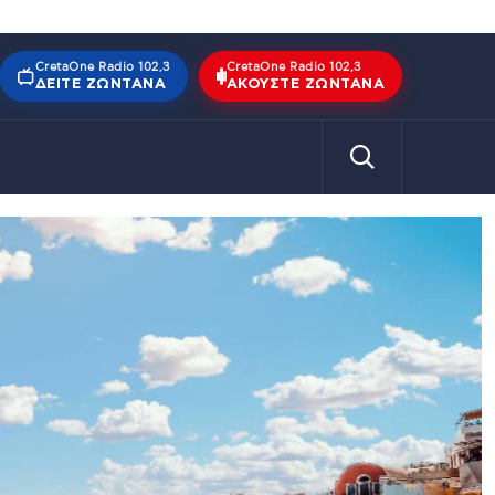
CretaOne Radio 102,3
CretaOne Radio 102,3
ΔΕΊΤΕ ΖΩΝΤΑΝΆ
ΑΚΟΎΣΤΕ ΖΩΝΤΑΝΆ