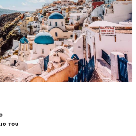
ο
λιο του