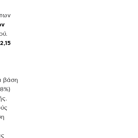
 των
ών
ού.
2,15
α βάση
,8%)
ής.
ούς
ση
ας