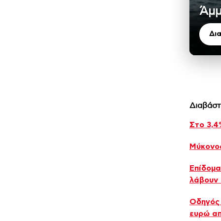
Άμ
Δι
Διαβάστ
Στο 3,4
Μύκονος
Επίδομα
λάβουν
Οδηγός 
ευρώ α