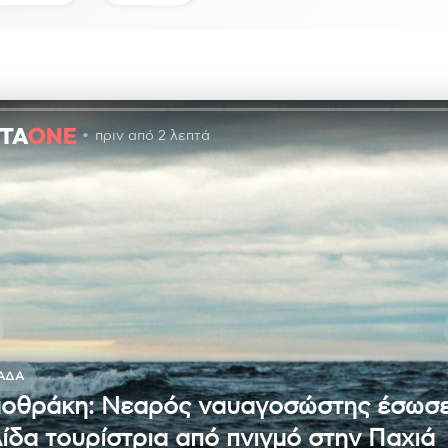
πριν από 2 λεπτά
ΆΔΑ
οθράκη: Νεαρός ναυαγοσώστης έσωσ
λίδα τουρίστρια από πνιγμό στην Παχιά