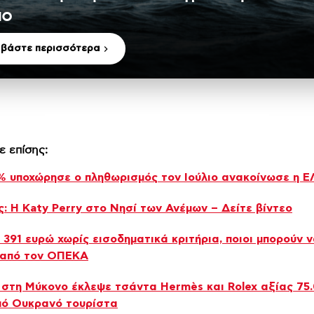
μο
αβάστε περισσότερα
ε επίσης:
% υποχώρησε ο πληθωρισμός τον Ιούλιο ανακοίνωσε η 
: Η Katy Perry στο Νησί των Ανέμων – Δείτε βίντεο
 391 ευρώ χωρίς εισοδηματικά κριτήρια, ποιοι μπορούν ν
 από τον ΟΠΕΚΑ
στη Μύκονο έκλεψε τσάντα Hermès και Rolex αξίας 75
πό Ουκρανό τουρίστα