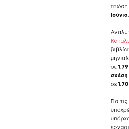
πτώση
Ιούνιο
Αναλυτ
Καταλ
βιβλίω
μηνιαί
σε
1.79
σχέση
σε
1.7
Για τι
υποχρέ
υπάρχο
εργασ