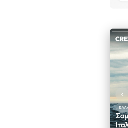
ΕΛΛ
Σαμ
Ιτα