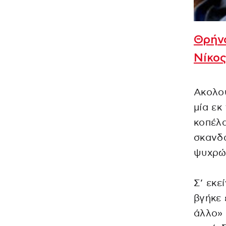
Θρήνο
Νίκο
Ακολού
μία εκ
κοπέλα
σκανδά
ψυχρώ
Σ’ εκε
βγήκε
άλλο» 