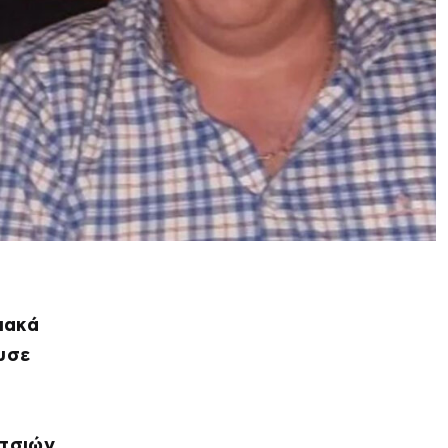
ιακά
υσε
ιτσιών