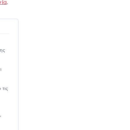
νία
.
της
ι
 τις
,