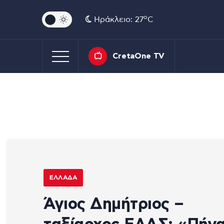
o
Ηράκλειο: 27
C
CretaOne TV
ΕΛΛΆΔΑ
Άγιος Δημήτριος –