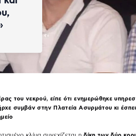
 και
ου,
»
ρας του νεκρού, είπε ότι ενημερώθηκε υπηρεσ
ήρχε συμβάν στην Πλατεία Ασυρμάτου κι έσπε
μείο
τισμένο κλίμα συνεχίζεται η
δίκη των δύο κορ