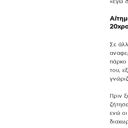
«εγώ 
Αίτημ
20χρ
Σε άλλ
αναφε
πάρκο
του, ε
γνώριζ
Πριν ξ
ζήτησε
ενώ οι
διαχωρ