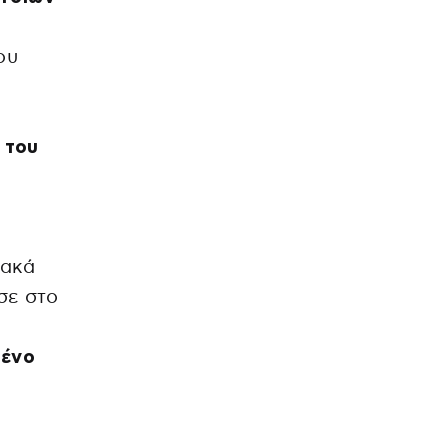
ου
 του
ιακά
σε στο
μένο