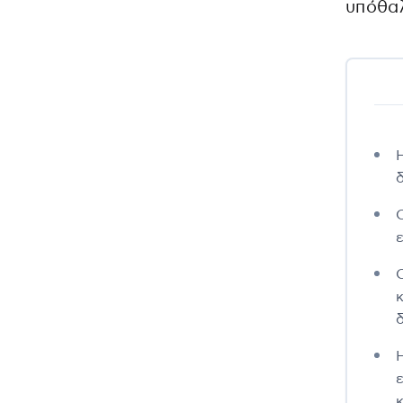
υπόθαλ
κ