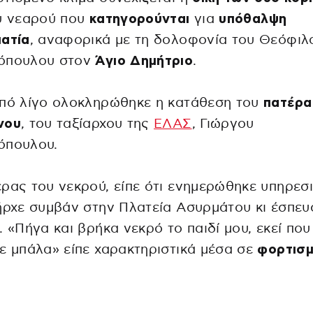
υ νεαρού που
κατηγορούνται
για
υπόθαλψη
ατία
, αναφορικά με τη δολοφονία του Θεόφιλ
όπουλου στον
Άγιο Δημήτριο
.
από λίγο ολοκληρώθηκε η κατάθεση του
πατέρα
νου
, του ταξίαρχου της
ΕΛΑΣ
, Γιώργου
όπουλου.
ρας του νεκρού, είπε ότι ενημερώθηκε υπηρεσ
ήρχε συμβάν στην Πλατεία Ασυρμάτου κι έσπευ
. «Πήγα και βρήκα νεκρό το παιδί μου, εκεί που
ε μπάλα» είπε χαρακτηριστικά μέσα σε
φορτισ