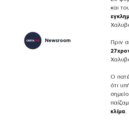
και το
εγκλημ
Χαλυβ
Newsroom
Πριν 
27χρο
Χαλυβ
Ο πατέ
ότι υπ
σημείο
παίζαμ
κλίμα
.