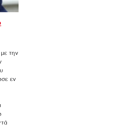
ο
 με την
ν
ου
ωσε εν
ι
ω
ντά