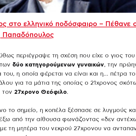
ς στο ελληνικό ποδόσφαιρο – Πέθανε 
ς Παπαδόπουλος
θως περιέγραψε τη σχέση που είχε ο γιος του
 των
δύο κατηγορούμενων γυναικών
, την πρώη
 του, η οποία φέρεται να είναι και η… πέτρα τ
λου για τα μάτια της οποίας ο 21χρονος σκότ
 τον
27χρονο Θεόφιλο
.
ίνο το σημείο, η κοπέλα ξέσπασε σε λυγμούς κα
 έξω από την αίθουσα φωνάζοντας «δεν αντέχ
με τη μητέρα του νεκρού 27χρονου να ανταπα