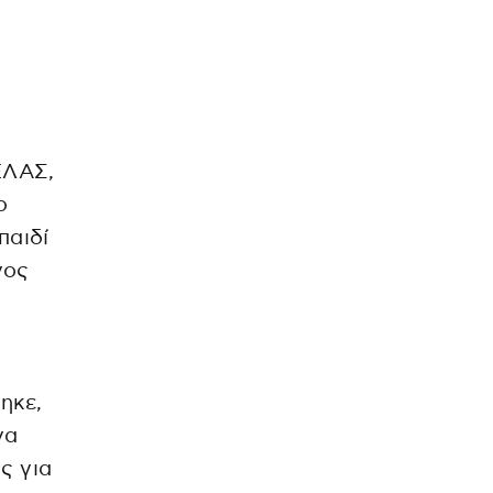
ΕΛΑΣ,
ο
παιδί
νος
ηκε,
να
ς για