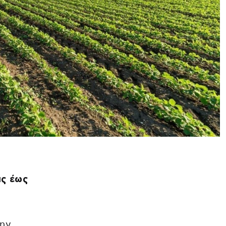
ις έως
την