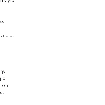
ίτε για
ές
νησία,
την
θμό
 στη
ς.