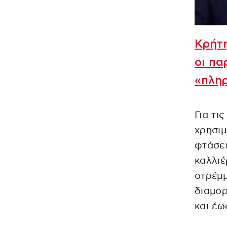
Κρήτη
οι πα
«πληρ
Για τι
χρησιμ
φτάσει
καλλι
στρέμμ
διαμο
και έω