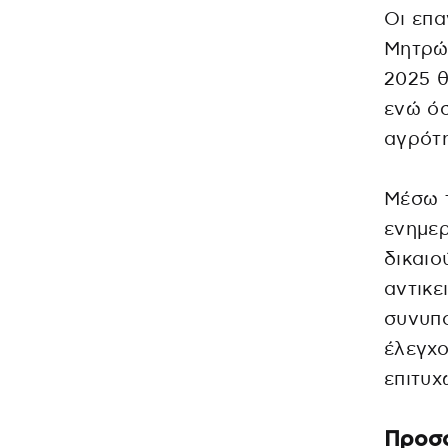
Οι επα
Μητρώ
2025 θ
ενώ όσ
αγρότη
Μέσω 
ενημερ
δικαιο
αντικε
συνυπο
έλεγχ
επιτυχ
Προσ