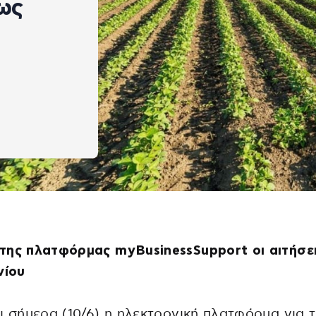
έως
της πλατφόρμας myBusinessSupport οι αιτήσε
νίου
ι σήμερα (10/6) η ηλεκτρονική πλατφόρμα για 