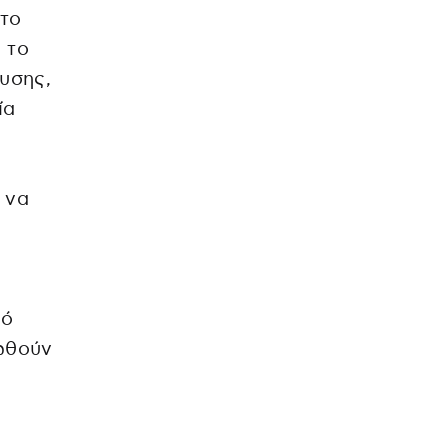
στο
 το
υσης,
ία
 να
πό
ωθούν