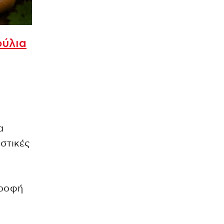
φύλια
α
ιστικές
τροφή