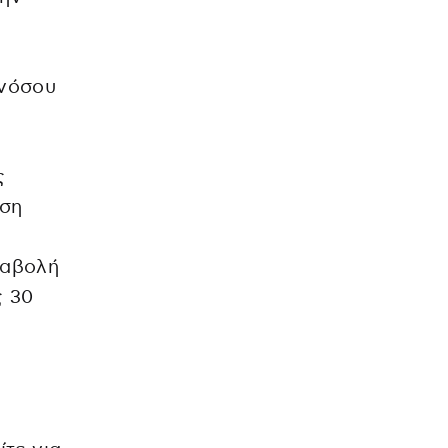
ονόσου
ς
ήση
ταβολή
ς 30