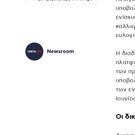
υποβολ
ενίσχυ
καλλι
ευλογι
Newsroom
Η διαδ
πλατφ
των πρ
υποβολ
των εν
Ιουνίο
Οι δι