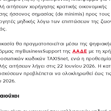
ή αιτήσεων χορήγησης κρατικής οικονομικής
σης ήσσονος σημασίας (de minimis) προς τους
εργητές μηδικής λόγω των επιπτώσεων της ζω
άς.
ικασία θα πραγματοποιείται μέσω της ψηφιακή
όρμας myBusinessSupport της
ΑΑΔΕ
με τη χρ
οσωπικών κωδικών TAXISnet, ενώ η προθεσμία
ής αιτήσεων λήγει στις 22 Ιουνίου 2026. Η κα
ισχύσεων προβλέπεται να ολοκληρωθεί έως τι
υ 2026.
καιούχοι