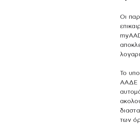
Οι παρ
επικαι
myAAD
αποκλε
λογαρ
Το υπο
ΑΑΔΕ ε
αυτομά
ακολου
διαστα
των όρ