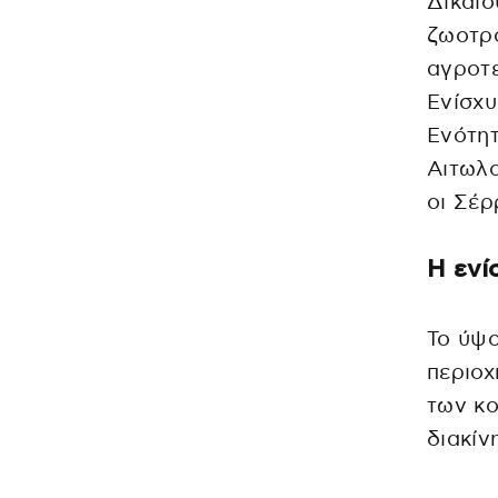
Δικαιο
ζωοτρο
αγροτε
Ενίσχυ
Ενότητ
Αιτωλο
οι Σέρ
Η ενί
Το ύψο
περιοχ
των κο
διακίν