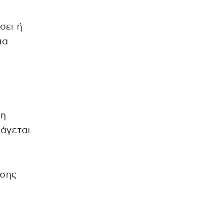
σει ή
μα
 η
άγεται
ησης