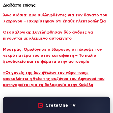
Διαβάστε επίσης:
Άνω Λιόσια: Δύο συλληφθέντες για τον θάνατο του
72χρονου – Ισχυρίστηκαν ότι έπαθε ηλεκτροπληξία
Θεσσαλονίκη: Συνελήφθησαν δύο άνδρες να
κινούνται με κλεμμένο αυτοκίνητο
Μυστράς: Ομολόγησε ο 55χρονος ότι έκρυψε τον
νεκρό πατέρα του στον καταψύκτη – Το παλιό
ξενοδοχείο και τα ψέματα στην αστυνομία
«Οι γονείς της δεν ήθελαν τον γάμο τους»
αποκαλύπτει η θεία της συζύγου του Αφγανού που
κατηγορείται για τη δολοφονία στην Κυψέλη
CretaOne TV