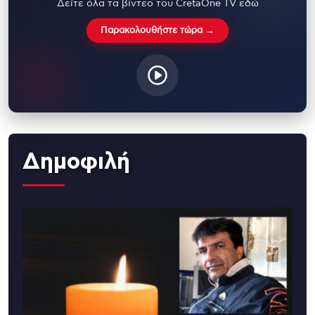
Δείτε όλα τα βίντεο του CretaOne TV εδώ
Παρακολουθήστε τώρα →
Δημοφιλή