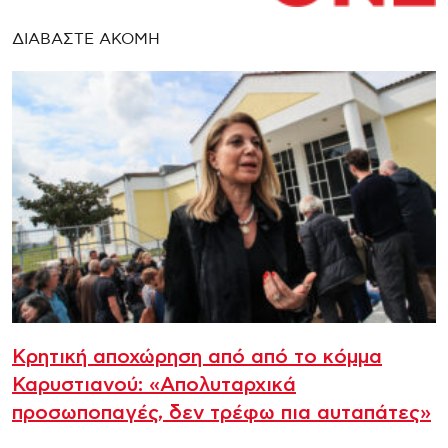
ΔΙΑΒΑΣΤΕ ΑΚΟΜΗ
Κρητική αποχώρηση από από το κόμμα
Καρυστιανού: «Απολυταρχικά
προσωποπαγές, δεν τρέφω πια αυταπάτες»