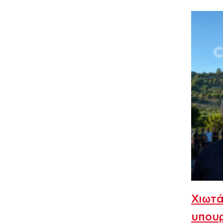
Χιωτ
υπουρ