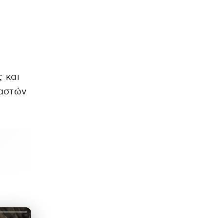
 και
ραστών