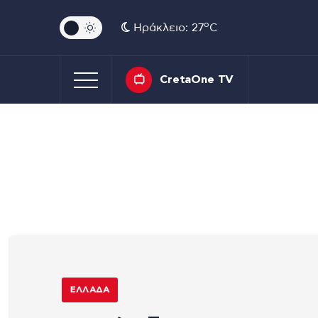
o
Ηράκλειο: 27
C
CretaOne TV
ΕΛΛΆΔΑ