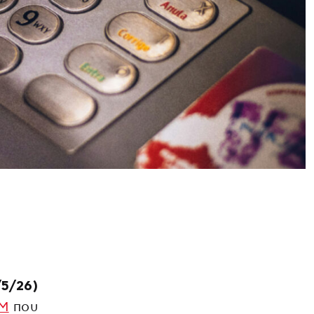
5/26)
Μ
που