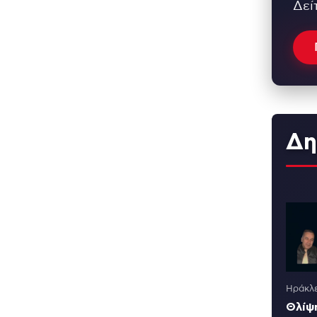
Δεί
Δη
Ηράκλε
Θλίψη