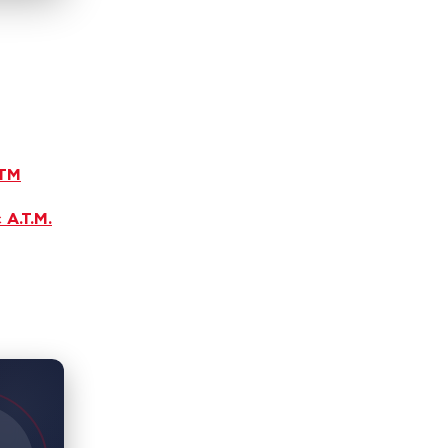
ΑΤΜ
 Α.Τ.Μ.