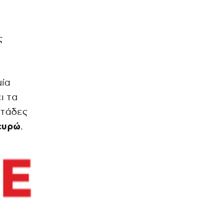
ς
μία
ι τα
ντάδες
 ευρώ
.