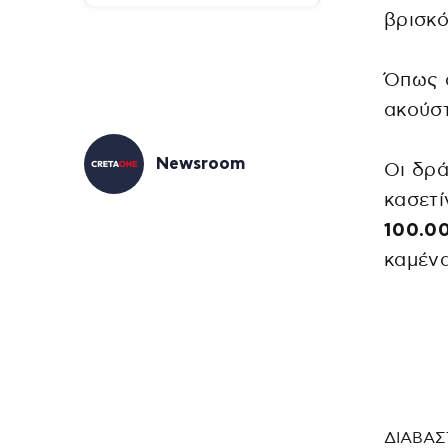
βρισκ
Όπως α
ακούστ
Newsroom
Οι δρ
κασετί
100.0
καμένα
ΔΙΑΒΑΣ