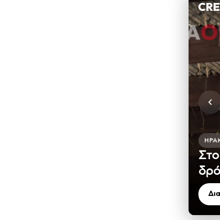
ΗΡΆ
Στο
δρό
Δι