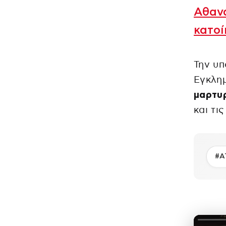
Αθανά
κατοί
Την υπ
Εγκλη
μαρτυ
και τι
#Α