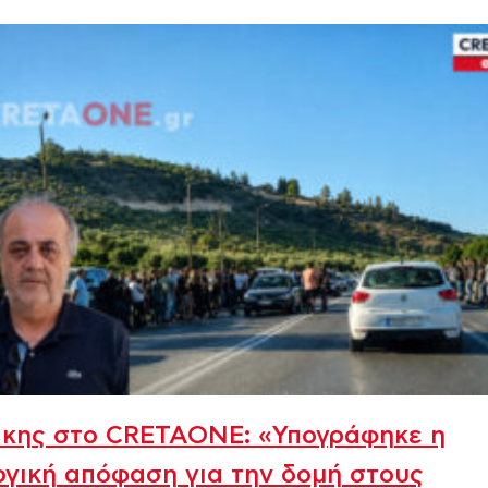
άκης στο CRETAONE: «Υπογράφηκε η
γική απόφαση για την δομή στους