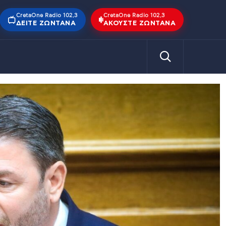
CretaOne Radio 102,3
CretaOne Radio 102,3
ΔΕΊΤΕ ΖΩΝΤΑΝΆ
ΑΚΟΎΣΤΕ ΖΩΝΤΑΝΆ