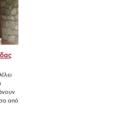
άδας
θέλει
α
κάνουν
έσα από
η