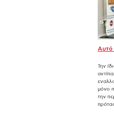
Αυτό 
Την ίδ
αντίπα
εναλλα
μόνο π
την πε
πρότα