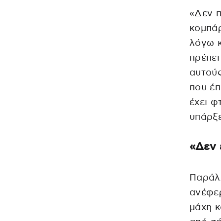
«Δεν π
κομπάρ
λόγω κ
πρέπει
αυτούς
που έπ
έχει φ
υπάρξε
«Δεν 
Παράλ
ανέφερ
μάχη κ