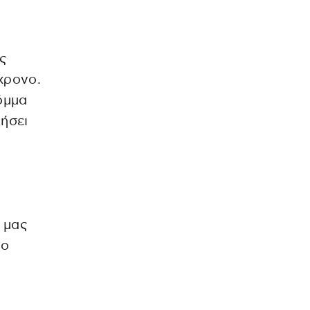
ς
χρονο.
όμμα
γήσει
 μας
νο