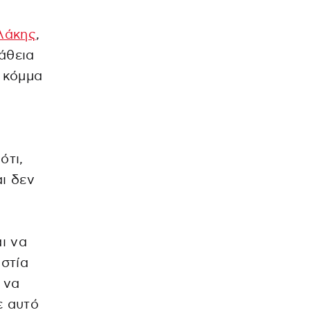
λάκης
,
άθεια
 κόμμα
ότι,
ι δεν
ι να
ιστία
 να
ε αυτό