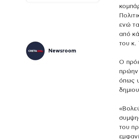
κομπάρ
Πολιτι
ενώ τ
από κά
του κ.
Newsroom
Ο πρόε
πρώην 
όπως υ
δημιου
«Βολεύ
συμψηφ
του πρ
εμφανί