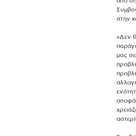
από σή
Συμβού
στην κ
«Δεν θ
παράγο
μας σε
προβλή
προβλή
αλλαγή
ενότητ
αποφάσ
χρειάζ
αστερί