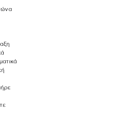
γώνα
ταξη
κά
ματικά
κή
πήρε
τε