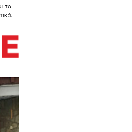
ι το
τικά.