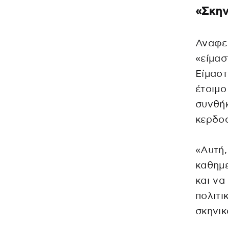
«Σκην
Αναφε
«είμασ
Είμαστ
έτοιμο
συνθήκ
κερδοσ
«Αυτή,
καθημε
και να
πολιτι
σκηνικ