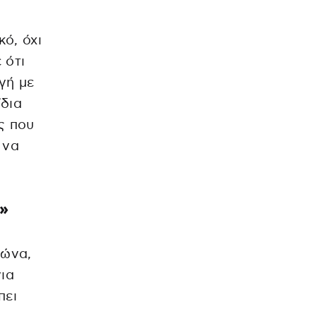
ό, όχι
 ότι
γή με
ίδια
ς που
 να
»
γώνα,
για
πει