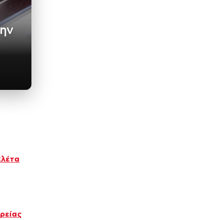
την
κλέτα
ρείας