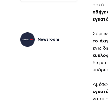
αρχές
οδήγη
εγκατά
Σύμφω
Newsroom
το όχη
ενώ δε
κυκλο
διερευ
μπάρες
Αμέσω
εγκατέ
να απο