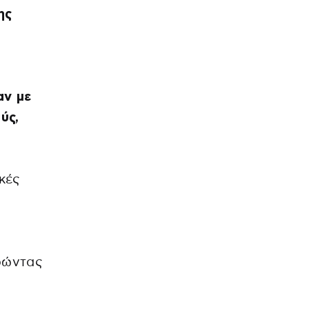
ης
αν με
ύς,
κές
ρώντας