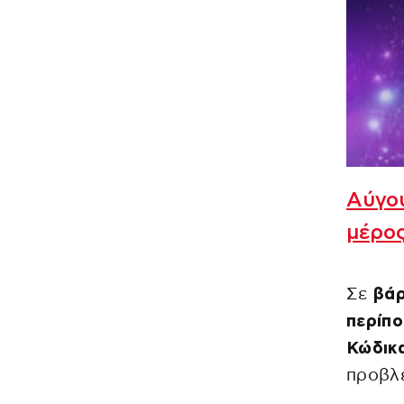
Αύγου
μέρος
Σε
βάρ
περίπο
Κώδικ
προβλε