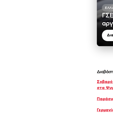
ΕΛΛ
ΓΣΕ
αργ
Δι
Διαβάστ
Σοβαρό 
στα Ψυγ
Παράσυ
Γερμανί