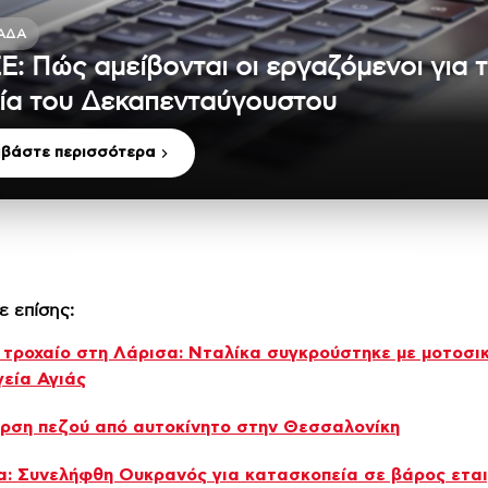
ΆΔΑ
Ε: Πώς αμείβονται οι εργαζόμενοι για 
ία του Δεκαπενταύγουστου
αβάστε περισσότερα
ε επίσης:
τροχαίο στη Λάρισα: Νταλίκα συγκρούστηκε με μοτοσι
εία Αγιάς
ρση πεζού από αυτοκίνητο στην Θεσσαλονίκη
α: Συνελήφθη Ουκρανός για κατασκοπεία σε βάρος εται