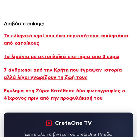
Διαβάστε επίσης:
Το ελληνικό νησί που έχει περισσότερα εκκλησάκια
από κατοίκους
Τα λιμάνια με ακτοπλοϊκά εισιτήρια από 3 ευρώ
7 άνθρωποι από την Κρήτη που έγραψαν ιστορία
αλλά λίγοι γνωρίζουν τη ζωή τους
Έγκλημα στη Σύρο: Κατέθεσε δύο φωτογραφίες ο
41χρονος πριν από την προφυλάκισή του
CretaOne TV
Δείτε όλα τα βίντεο του CretaOne TV εδώ