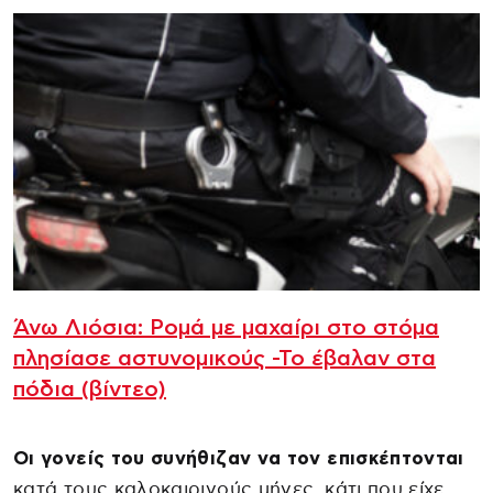
Άνω Λιόσια: Ρομά με μαχαίρι στο στόμα
πλησίασε αστυνομικούς -Το έβαλαν στα
πόδια (βίντεο)
Οι γονείς του συνήθιζαν να τον επισκέπτονται
κατά τους καλοκαιρινούς μήνες, κάτι που είχε